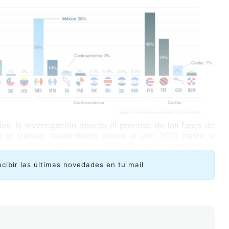
as, la investigación aborda el proceso de las fases de
 el trabajo desarrollado desde el año 2013 hasta la
canismos liderados por LACNIC para garantizar la
ecibir las últimas novedades en tu mail
encia de los dispositivos, su capacidad para utilizar el
, la compatibilidad de los equipos con el protocolo, así
e.
sideraciones y preocupaciones de los Proveedores de
el análisis de la compatibilidad y capacidad de los