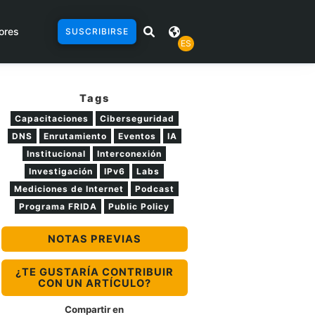
ores
SUSCRIBIRSE
ES
Tags
Capacitaciones
Ciberseguridad
DNS
Enrutamiento
Eventos
IA
Institucional
Interconexión
Investigación
IPv6
Labs
Mediciones de Internet
Podcast
Programa FRIDA
Public Policy
NOTAS PREVIAS
¿TE GUSTARÍA CONTRIBUIR
CON UN ARTÍCULO?
Compartir en