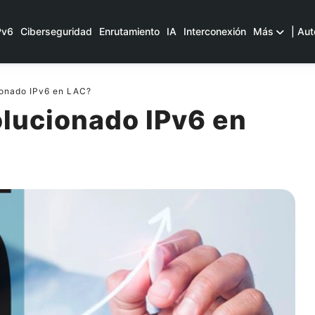
Pv6
Ciberseguridad
Enrutamiento
IA
Interconexión
Más
| Aut
onado IPv6 en LAC?
lucionado IPv6 en