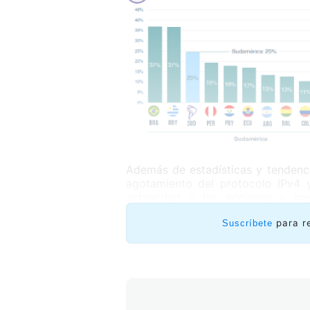
Además de estadísticas y tendenci
agotamiento del protocolo IPv4 y
actualidad y las acciones y me
transición de IPv4 a IPv6.
para r
Suscríbete
También se tiene en cuenta la incid
protocolo IPv6, sus características
como el contenido que se transmit
El estudio incorpora dichas con
Servicios de Internet (ISPs) en 