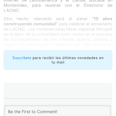
Internet de Latinoamérica y el Caribe, ubicada en
Montevideo, para reunirse con el Directorio de
LACNIC.
Otro hecho relevante será el panel
“15 años
construyendo comunidad”
para celebrar el aniversario
de LACNIC. Los conferencistas harán especial hincapié
en la labor de la comunidad como motor en el proceso
de fortalecimiento de una Internet abierta, estable y
segura. El panel estará integrado por Mariela Rocha,
Cristine Hoepers, Oscar Messano, Clara Collado, Vivian
Valverde y Edmundo Vitale, y moderará Oscar Robles,
para recibir las últimas novedades en
Suscríbete
CEO de LACNIC.
tu mail
Junto a la reunión de LACNIC se desarrollará
conjuntamente el encuentro anual del Foro de
Operadores de Redes de Latinoamérica y el Caribe,
LACNOG, en su edición 2017, donde se discutirá e
intercambiará información técnica y experiencias en la
operación de redes y desarrollo de infraestructura.