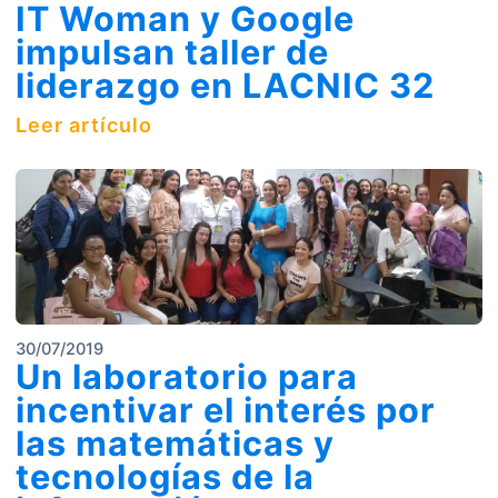
IT Woman y Google
impulsan taller de
liderazgo en LACNIC 32
Leer artículo
30/07/2019
Un laboratorio para
incentivar el interés por
las matemáticas y
tecnologías de la