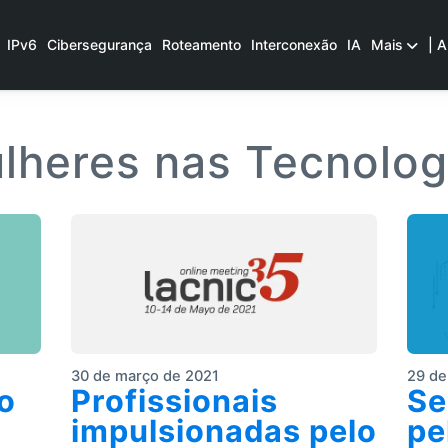
IPv6
Cibersegurança
Roteamento
Interconexão
IA
Mais
| A
lheres nas Tecnolog
30 de março de 2021
29 de
o
Profissionais
Se
impulsionadas pelo
pe