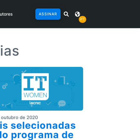
utores
ASSINAR
PT
ias
 outubro de 2020
is selecionadas
lo programa de