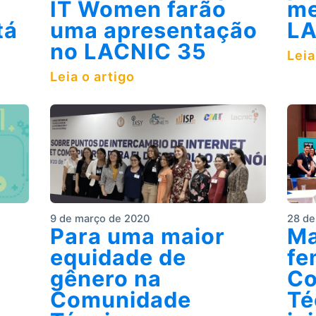
IT Women farão
me
tá
uma apresentação
L
no LACNIC 35
Leia
Leia o artigo
9 de março de 2020
28 de
Para uma maior
Ma
equidade de
fe
gênero na
Co
Comunidade
Té