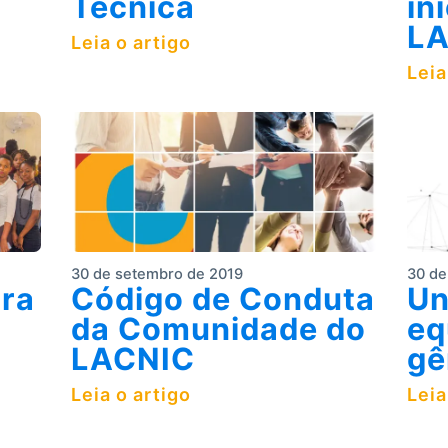
Técnica
in
L
Leia o artigo
Leia
30 de setembro de 2019
30 de
ra
Código de Conduta
Un
da Comunidade do
eq
LACNIC
gê
Leia o artigo
Leia