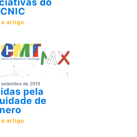
iciativas do
ACNIC
 o artigo
 setembro de 2019
idas pela
uidade de
nero
 o artigo