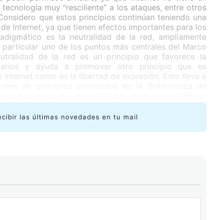
 tecnología muy “resciliente” a los ataques, entre otros
Considero que estos principios continúan teniendo una
de Internet, ya que tienen efectos importantes para los
adigmático es la neutralidad de la red, ampliamente
n particular uno de los puntos más centrales del Marco
neutralidad de la red es un principio que favorece la
suarios y ayuda a promover otro principio que es
Internet como es la libertad de expresión. Esto lleva a
niveles de principios contenidos en la Gobernanza de
 arquitectura, como los señalados ahora, pero también
n la dimensión del usuario como un ciudadano con
iva de los derechos humanos se constituye en otro
ecibir las últimas novedades en tu mail
travesar la Gobernanza de Internet, para apoyar las
 de expresión, la privacidad y el desarrollo social,
de entregar las funciones de IANA pone en marcha un
rá a la comunidad internacional el control de ciertos
ternet. ¿Cómo cree que impactará esta resolución en
en Internet?
 Estados Unidos es una oportunidad histórica para que
crados en la Gobernanza de Internet asuman una