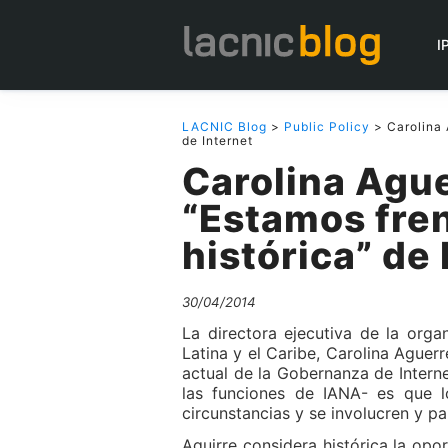
I
LACNIC Blog
>
Public Policy
> Carolina 
de Internet
Carolina Agu
“Estamos fre
histórica” de 
30/04/2014
La directora ejecutiva de la org
Latina y el Caribe, Carolina Aguer
actual de la Gobernanza de Interne
las funciones de IANA- es que lo
circunstancias y se involucren y p
Aguirre considera histórica la opo