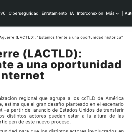
Pv6
Ciberseguridad
Enrutamiento
IA
Interconexión
Más
| Aut
Aguerre (LACTLD): “Estamos frente a una oportunidad histórica”
erre (LACTLD):
nte a una oportunidad
Internet
anización regional que agrupa a los ccTLD de América
re, estima que el gran desafío planteado en el escenario
t –a partir del anuncio de Estados Unidos de transferir
s distintos actores puedan estar a la altura de las
articipen de este nuevo proceso.
rtunidad para que los distintos actores involucrados en