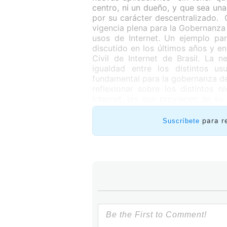
centro, ni un dueño, y que sea una
por su carácter descentralizado. 
vigencia plena para la Gobernanza 
usos de Internet. Un ejemplo par
discutido en los últimos años y e
Civil de Internet de Brasil. La 
igualdad entre los distintos u
fundamental para la gobernanza de 
reflexionar sobre los distintos 
Internet, los que provienen de su
aquellos que están centrados e
derechos. Entonces la perspect
para r
Suscríbete
elemento fundamental que debe a
garantías en torno a la libertad
económico y cultural.
-La decisión de Estados Unidos 
proceso que con el tiempo delega
organismos técnicos detrás de In
la forma de tomar las decisiones 
Esta decisión del gobierno de los
los distintos actores involu