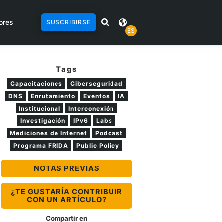
ores
SUSCRIBIRSE
ES
Tags
Capacitaciones
Ciberseguridad
DNS
Enrutamiento
Eventos
IA
Institucional
Interconexión
Investigación
IPv6
Labs
Mediciones de Internet
Podcast
Programa FRIDA
Public Policy
NOTAS PREVIAS
¿TE GUSTARÍA CONTRIBUIR
CON UN ARTÍCULO?
Compartir en