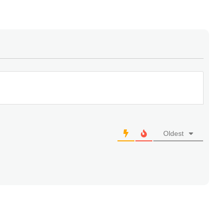
mundo una calurosa invitación, para que participen de
Estoy seguro que esta experiencia será inolvidable, y
z, lo seguirán haciendo año tras año”.
Oldest