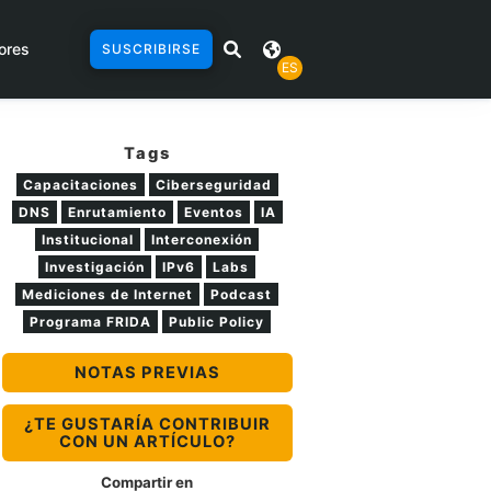
ores
SUSCRIBIRSE
ES
Tags
Capacitaciones
Ciberseguridad
DNS
Enrutamiento
Eventos
IA
Institucional
Interconexión
Investigación
IPv6
Labs
Mediciones de Internet
Podcast
Programa FRIDA
Public Policy
NOTAS PREVIAS
¿TE GUSTARÍA CONTRIBUIR
CON UN ARTÍCULO?
Compartir en