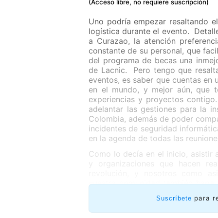
(Acceso libre, no requiere suscripción)
Uno podría empezar resaltando el
logística durante el evento. Detal
a Curazao, la atención preferenc
constante de su personal, que faci
del programa de becas una inmejo
de Lacnic. Pero tengo que resaltar
eventos, es saber que cuentas en u
en el mundo, y mejor aún, que t
experiencias y proyectos contigo
adelantar las gestiones para la i
Colombia, además de poder compart
incidentes de seguridad informátic
en la agenda de todas las reunione
Como lo decía en el inicio, asisti
y organizaciones que hacen rea
revolución, y nosotros como asi
nuestra comunidad también haga pa
una ciudad bonita, y disfrutar 
para r
Suscríbete
participar en sus eventos es la
comunidad, haga parte de la nue