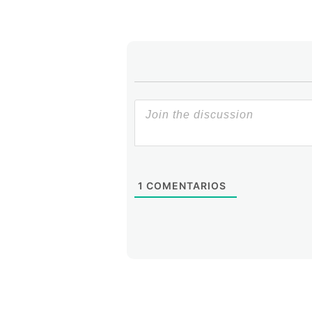
mundo.
Así quiero extenderle a todo el 
Lacnic 19 en Medellín, Colombia. 
aquellos que asistan por primera ve
1
COMENTARIOS