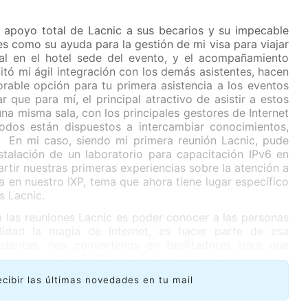
 apoyo total de Lacnic a sus becarios y su impecable
les como su ayuda para la gestión de mi visa para viajar
ial en el hotel sede del evento, y el acompañamiento
litó mi ágil integración con los demás asistentes, hacen
rable opción para tu primera asistencia a los eventos
 que para mí, el principal atractivo de asistir a estos
na misma sala, con los principales gestores de Internet
odos están dispuestos a intercambiar conocimientos,
. En mi caso, siendo mi primera reunión Lacnic, pude
nstalación de un laboratorio para capacitación IPv6 en
ir nuestras primeras experiencias sobre la atención a
a en nuestro IXP, tema que ahora tiene lugar específico
s Lacnic.
r a las reuniones Lacnic es poder conocer a las personas
lidad la magia de Internet, es hacer parte de esa
stentes, nos convertimos en facilitadores para que
rte de ella. Participar en Lacnic no es solo viajar a
durante unos días de buena comida y buena compañía;
ecibir las últimas novedades en tu mail
 oportunidad única para que nuestro país, nuestra
va Internet, trabajando en conjunto con el resto de