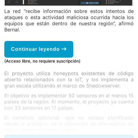
La red “recibe información sobre estos intentos de
ataques o esta actividad maliciosa ocurrida hacia los
equipos que están dentro de nuestra región”, afirmó
Bernal.
Continuar leyendo
(Acceso libre, no requiere suscripción)
El proyecto utiliza honeypots existentes de código
abierto relacionados con la IoT, y los implementa a
gran escala utilizando el marco de Shadowserver.
El objetivo es implementar 50 sensores en al menos 15
países de la región. Al momento, el proyecto ya cuenta
con 33 sensores en 17 países.
El beneficio adicional -que no estaba planificado
desde el principio- es la obtención de información de
tráfico desde y hacia la región.