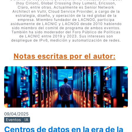
(hoy Cirion), Global Crossing (hoy Lumen), Ericsson,
Claro, entre otras. Actualmente es Senior Network
Architect en Vultr, Cloud Service Provider, a cargo de la
estrategia, diseño, y operación de la red global de la
empresa. Miembro fundador de LACNOG, participa
asiduamente de LACNIC y LACNOG desde 2010 habiendo
sido miembro del comité de programa de ambos eventos.
También ha sido moderador del Foro Público de Políticas
de LACNIC entre 2019 y 2023. Sus intereses son
despliegue de IPv6, medición y automatización de redes.
Notas escritas por el autor:
09/04/2025
Eventos
IA
Centros de datos en la era de la