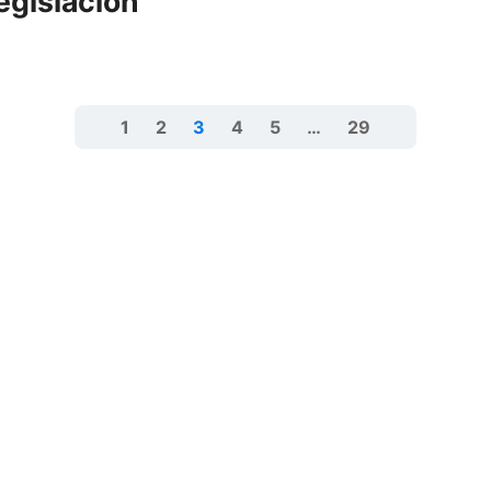
egislación
1
2
3
4
5
…
29