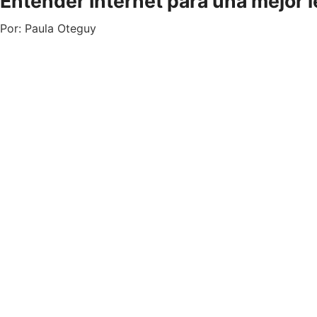
Entender Internet para una mejor l
Por:
Paula Oteguy