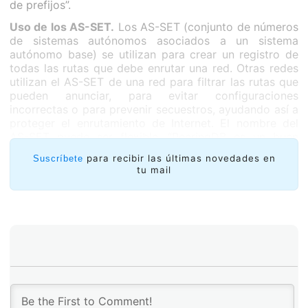
de prefijos”.
Uso de los AS-SET.
Los AS-SET (conjunto de números
de sistemas autónomos asociados a un sistema
autónomo base) se utilizan para crear un registro de
todas las rutas que debe enrutar una red. Otras redes
utilizan el AS-SET de una red para filtrar las rutas que
pueden anunciar, para evitar configuraciones
incorrectas o para prevenir secuestros, ayudando así a
proteger el enrutamiento de Internet. El nombre del
AS-SET puede ser flexible. “PeeringDB es un buen
lugar para guardar el AS-SET de nuestras redes”,
para recibir las últimas novedades en
Suscríbete
comentó Takami. Para Ticiane, los usuarios deben
tu mail
asegurar que sus registros de Internet Routing Registry
(IRR) y Sistema de Certificación de Recursos (RPKI, por
sus siglas en inglés) estén actualizados, de lo contrario
puede que su enrutamiento de Internet no sea óptimo
o que no pueda enrutar en absoluto. “Es importante
que todos participen para que Internet sea más
segura”, recalcó la especialista.