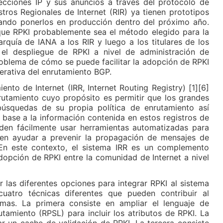
recciones IP y sus anuncios a través del protocolo de
tros Regionales de Internet (RIR) ya tienen prototipos
ando ponerlos en producción dentro del próximo año.
que RPKI probablemente sea el método elegido para la
rarquía de IANA a los RIR y luego a los titulares de los
 el despliegue de RPKI a nivel de administración de
oblema de cómo se puede facilitar la adopción de RPKI
perativa del enrutamiento BGP.
ento de Internet (IRR, Internet Routing Registry) [1][6]
rutamiento cuyo propósito es permitir que los grandes
búsquedas de su propia política de enrutamiento así
 base a la información contenida en estos registros de
den fácilmente usar herramientas automatizadas para
den ayudar a prevenir la propagación de mensajes de
En este contexto, el sistema IRR es un complemento
adopción de RPKI entre la comunidad de Internet a nivel
ir las diferentes opciones para integrar RPKI al sistema
cuatro técnicas diferentes que pueden contribuir al
mas. La primera consiste en ampliar el lenguaje de
utamiento (RPSL) para incluir los atributos de RPKI. La