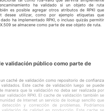
icional tal como roa-valid que serviría simplemente
 encaminamiento ha validado si un objeto de ruta
bién es posible agregar otros atributos de RPKI que
t desee utilizar, como por ejemplo etiquetas que
o dado ha implementado RPKI, o incluso quizás permitir
ón X.509 se almacene como parte de ese objeto de ruta.
de validación público como parte de
 un caché de validación como repositorio de confianza
 validados. Este cache de validación luego se puede
 de manera que la validación no deba ser realizada por
sar validación RPKI. El cache de validación también se
munidad de Internet un servicio de
lookup
sencillo que
e detección y corrección de problemas. Podríamos
 validación de calidad en producción. Este cache se