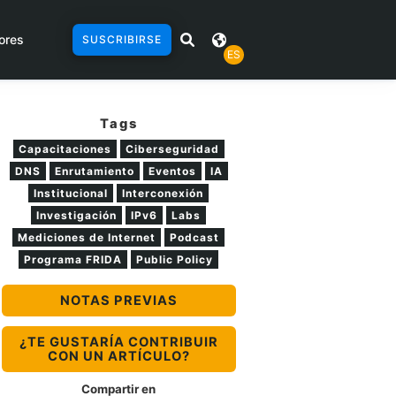
ores
SUSCRIBIRSE
ES
Tags
Capacitaciones
Ciberseguridad
DNS
Enrutamiento
Eventos
IA
Institucional
Interconexión
Investigación
IPv6
Labs
Mediciones de Internet
Podcast
Programa FRIDA
Public Policy
NOTAS PREVIAS
¿TE GUSTARÍA CONTRIBUIR
CON UN ARTÍCULO?
Compartir en