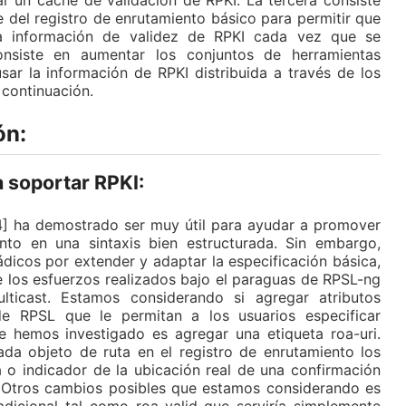
r un cache de validación de RPKI. La tercera consiste
e del registro de enrutamiento básico para permitir que
a información de validez de RPKI cada vez que se
onsiste en aumentar los conjuntos de herramientas
ar la información de RPKI distribuida a través de los
 continuación.
ón:
 soportar RPKI:
[4] ha demostrado ser muy útil para ayudar a promover
nto en una sintaxis bien estructurada. Sin embargo,
dicos por extender y adaptar la especificación básica,
e los esfuerzos realizados bajo el paraguas de RPSL-ng
lticast. Estamos considerando si agregar atributos
 de RPSL que le permitan a los usuarios especificar
 hemos investigado es agregar una etiqueta roa-uri.
ada objeto de ruta en el registro de enrutamiento los
a o indicador de la ubicación real de una confirmación
a. Otros cambios posibles que estamos considerando es