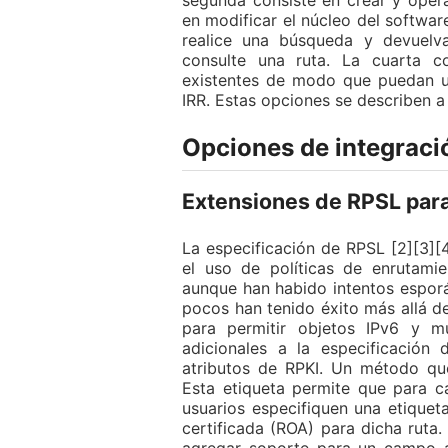
segunda consiste en crear y opera
en modificar el núcleo del softwar
realice una búsqueda y devuelv
consulte una ruta. La cuarta c
existentes de modo que puedan us
IRR. Estas opciones se describen a
Opciones de integraci
Extensiones de RPSL para
La especificación de RPSL [2][3]
el uso de políticas de enrutamie
aunque han habido intentos esporá
pocos han tenido éxito más allá d
para permitir objetos IPv6 y mu
adicionales a la especificación
atributos de RPKI. Un método que
Esta etiqueta permite que para c
usuarios especifiquen una etiquet
certificada (ROA) para dicha rut