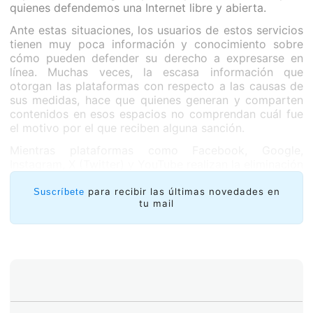
quienes defendemos una Internet libre y abierta.
Ante estas situaciones, los usuarios de estos servicios
tienen muy poca información y conocimiento sobre
cómo pueden defender su derecho a expresarse en
línea. Muchas veces, la escasa información que
otorgan las plataformas con respecto a las causas de
sus medidas, hace que quienes generan y comparten
contenidos en esos espacios no comprendan cuál fue
el motivo por el que reciben alguna sanción.
Mientras plataformas como Facebook, Google,
Instagram, X (Twitter) y YouTube realizan la eliminación
o desindexación de contenidos que consideran que no
cumplen con sus normas comunitarias o con
para recibir las últimas novedades en
Suscríbete
tu mail
regulaciones de copyright, APELATRÓN cumple un rol
fundamental para orientar a los usuarios de redes
sociales en los mecanismos internos de esas
plataformas. En este sentido, la herramienta funciona
como una guía que indica paso a paso lo que las y los
usuarios deben hacer para poder presentar un reclamo
o solicitar una apelación dentro de cada plataforma.
De esta forma podrán ejercer su derecho a apelar