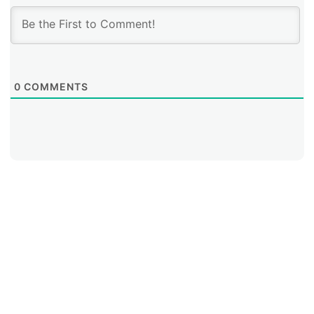
cuando entienden que ha habido una decisión de
moderación injusta o ilegítima que vulnere su derecho
a expresarse libremente en Internet.
0
COMMENTS