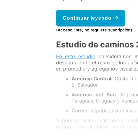
Continuar leyendo
(Acceso libre, no requiere suscripción)
Estudio de caminos
En este estudio
consideramos me
destino a todo el resto de los pa
en promedio y agregamos visualiza
América Central
: Costa Ri
El Salvador
América del Sur
: Argenti
Paraguay, Uruguay y Venezu
Caribe
: República Dominican
A primera vista, analizamos la l
región, como se puede ver en la sig