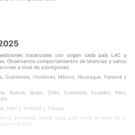
 2025
diciones traceroutes con origen cada país LAC y
íses. Observamos comportamientos de latencias y saltos
ciones a nivel de subregiones.
ca, Guatemala, Honduras, México, Nicaragua, Panamá y
na, Bolivia, Brasil, Chile, Colombia, Ecuador, Perú,
ela
a, Haití y Trinidad y Tobago
atencia promedio desde cada país hacia el resto de la
uiente gráfica.