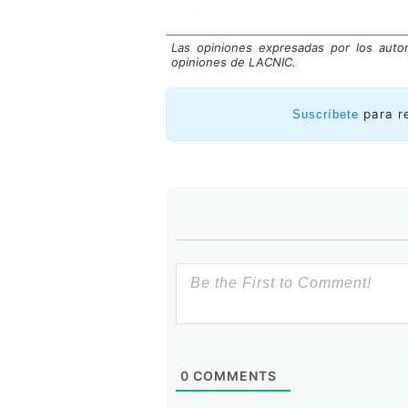
Las opiniones expresadas por los auto
opiniones de LACNIC.
para r
Suscríbete
Las mediciones muestran que los c
origen–destino. En términos genera
de la región de LACNIC son mayores
0
COMMENTS