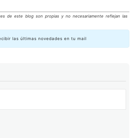
res de este blog son propias y no necesariamente reflejan las
ecibir las últimas novedades en tu mail
aminos de interconexión varían según el par de países
les se observó que la latencia de los saltos que salen
 a la de los saltos que quedan en la región.