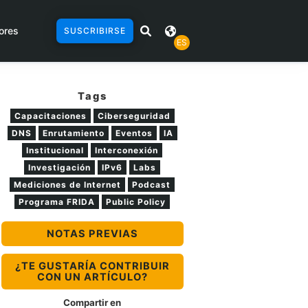
ores
SUSCRIBIRSE
ES
Tags
Capacitaciones
Ciberseguridad
DNS
Enrutamiento
Eventos
IA
Institucional
Interconexión
Investigación
IPv6
Labs
Mediciones de Internet
Podcast
Programa FRIDA
Public Policy
NOTAS PREVIAS
¿TE GUSTARÍA CONTRIBUIR
CON UN ARTÍCULO?
Compartir en