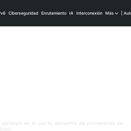
Pv6
Ciberseguridad
Enrutamiento
IA
Interconexión
Más
| Aut
 participó en el cuarto encuentro de proveedores de
rasil.