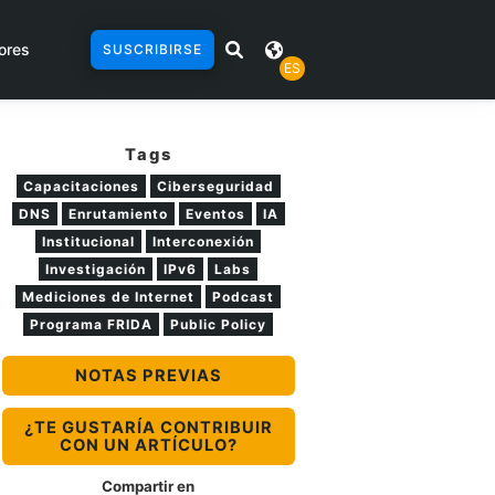
ores
SUSCRIBIRSE
ES
Tags
Capacitaciones
Ciberseguridad
DNS
Enrutamiento
Eventos
IA
Institucional
Interconexión
Investigación
IPv6
Labs
Mediciones de Internet
Podcast
Programa FRIDA
Public Policy
NOTAS PREVIAS
¿TE GUSTARÍA CONTRIBUIR
CON UN ARTÍCULO?
Compartir en