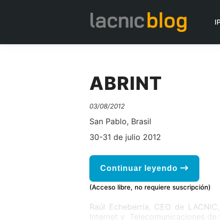
I
ABRINT
03/08/2012
San Pablo, Brasil
30-31 de julio 2012
Continuar leyendo
(Acceso libre, no requiere suscripción)
Raúl Echeberría, CEO de LACNIC,
Internet y Telecomunicaciones de B