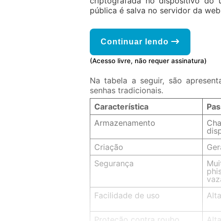
criptografada no dispositivo do 
pública é salva no servidor da web
Continuar lendo
(Acesso livre, não requer assinatura)
Na tabela a seguir, são apresen
senhas tradicionais.
Característica
Pas
Armazenamento
Cha
dis
Criação
Ger
Segurança
Mui
phi
vaz
Facilidade de uso
Alt
Proteção contra roubo
Alt