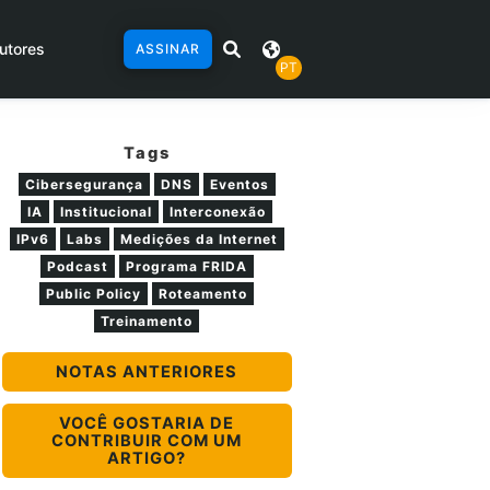
utores
ASSINAR
PT
Tags
Cibersegurança
DNS
Eventos
IA
Institucional
Interconexão
IPv6
Labs
Medições da Internet
Podcast
Programa FRIDA
Public Policy
Roteamento
Treinamento
NOTAS ANTERIORES
VOCÊ GOSTARIA DE
CONTRIBUIR COM UM
ARTIGO?