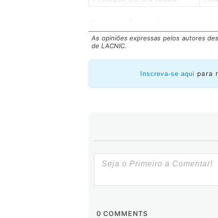
Como funcionam as
As opiniões expressas pelos autores des
de LACNIC.
Criação de uma Passk
para 
Inscreva-se aqui
0
COMMENTS