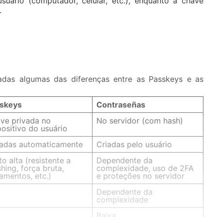
usuário (computador, celular, etc.), enquanto a chave
.
tadas algumas das diferenças entre as Passkeys e as
skeys
Contraseñas
ve privada no
No servidor (com hash)
positivo do usuário
adas automaticamente
Criadas pelo usuário
to alta (resistente a
Dependente da
shing, força bruta,
complexidade, uso de 2FA
amentos, etc.)
e proteções no servidor
a
Dependente da
complexidade
a
Baixa