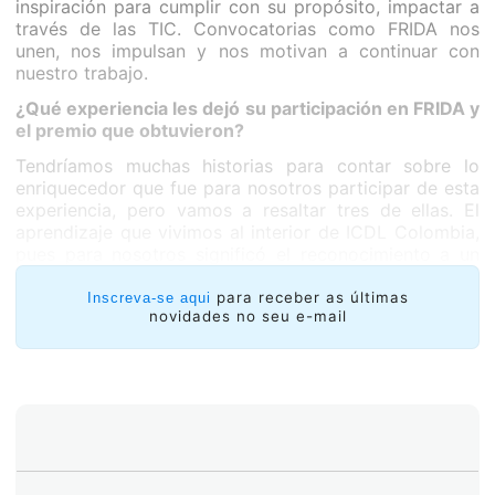
inspiración para cumplir con su propósito, impactar a
través de las TIC. Convocatorias como FRIDA nos
unen, nos impulsan y nos motivan a continuar con
nuestro trabajo.
¿Qué experiencia les dejó su participación en FRIDA y
el premio que obtuvieron?
Tendríamos muchas historias para contar sobre lo
enriquecedor que fue para nosotros participar de esta
experiencia, pero vamos a resaltar tres de ellas. El
aprendizaje que vivimos al interior de ICDL Colombia,
pues para nosotros significó el reconocimiento a un
equipo de trabajo y al compromiso de todos con este
proyecto. En segundo lugar, la relevancia
para receber as últimas
Inscreva-se aqui
novidades no seu e-mail
internacional al participar de la reunión preparatoria
regional para el Foro de Gobernanza de Internet y el
Foro de Gobernanza de Internet global, nos permitió
interactuar con cientos de personas comprometidas
con el uso de Internet como herramienta de desarrollo,
lo cual nos inspiró para plantear algunas ideas para
este nuevo año. Finalmente la relevancia de nuestro
proyecto a nivel regional y el reconocimiento que la