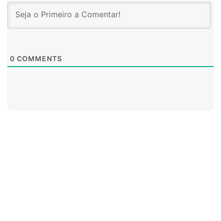
Policía Nacional y el Ministerio TIC recibieron, fue un
espaldarazo al respaldo que las entidades públicas
hacen y deben continuar haciendo a este tipo de
proyectos de gran impacto social.
0
COMMENTS