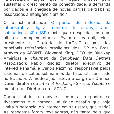
sustentar o crescimento da conectividade, a demanda
por dados e a chegada de novas cargas de trabalho
associadas à inteligência artificial.
O painel intitulado
O ponto de inflexão da
infraestrutura digital:
centros de dados, cabos
submarinos, IXP e ISP
reuniu quatro especialistas com
olhares complementares: Evandro Varonil, vice-
presidente da Diretoria do LACNIC e uma das
principais referências brasileiras dos ISP do Brasil
através da ABRINT; Giovanni King, CEO de BlueNap
Américas e
chairman
da
Caribbean Data Centers
Association
; Pablo Ruidiaz, diretor executivo de
InteRed Panamá; e Carlos Pazmiño, responsável pelos
sistemas de cabos submarinos da Telconet, com sede
no Equador. A moderação esteve a cargo de Carmen
Denis, diretora do
Internet Exchange Service Yucatán
e
membro da Diretoria do LACNIC.
Carmen abriu a conversa com a pergunta: se
tivéssemos que nomear um único desafio que hoje
limita o potencial da Internet em seu setor, qual seria?
As respostas foram reveladoras, não tanto pelo que