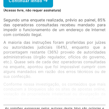
Continuar lendo
(Acesso livre, não requer assinatura)
Segundo uma enquete realizada, prévio ao painel, 85%
das operadoras consultadas recebeu mandado para
impedir o funcionamento de um endereço de Internet
com conteúdo ilegal.
A maioria das instruções foram proferidas por juízes
ou autoridades judiciais (64%), enquanto que a
porcentagem restante (36%) proveio de autoridades
administrativas (órgão regulador, ofícios do governo,
etc.). Quase seis de cada dez operadoras consultadas
na enquete, apontou que foi impossível cumprir com
alguns mandados em razão dos erros técnicos ou de
sua confecção.
Conforme nossa investigação, os conteúdos que mais
conduzem a bloqueios são os sites de apostas online,
violação da propriedade intelectual ou divulgação da
pirataria, bem como material de abuso sexual infantil.
As opiniões expressas pelos autores deste blog são próprias e