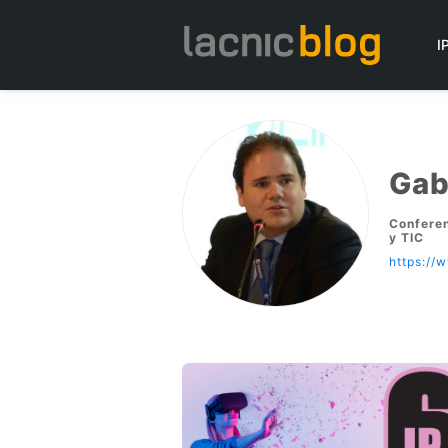
I
Gabr
Conferen
y TIC
https://