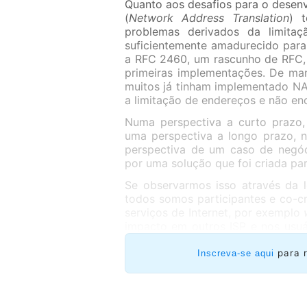
Quanto aos desafios para o desen
(
Network Address Translation
) 
problemas derivados da limita
suficientemente amadurecido para
a RFC 2460, um rascunho de RFC,
primeiras implementações. De man
muitos já tinham implementado NA
a limitação de endereços e não en
Numa perspectiva a curto prazo,
uma perspectiva a longo prazo, 
perspectiva de um caso de negóc
por uma solução que foi criada pa
Se observarmos isso através da l
todos somos participantes e co-cr
serviços de Internet, por exemplo
impacto em outros ISP e nos usuár
via Internet, a orientação é que 
significa que são acessíveis ta
para 
Inscreva-se aqui
usuário final poderá acessar o 
rendimento.