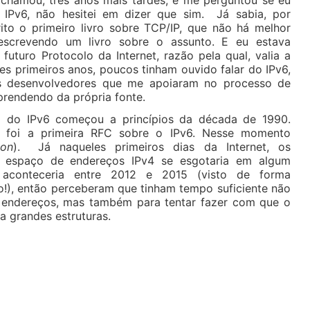
 chamou, três anos mais tardes, e me perguntou se eu
 IPv6, não hesitei em dizer que sim. Já sabia, por
rito o primeiro livro sobre TCP/IP, que não há melhor
escrevendo um livro sobre o assunto. E eu estava
futuro Protocolo da Internet, razão pela qual, valia a
es primeiros anos, poucos tinham ouvido falar do IPv6,
os desenvolvedores que me apoiaram no processo de
aprendendo da própria fonte.
 do IPv6 começou a princípios da década de 1990.
 foi a primeira RFC sobre o IPv6. Nesse momento
ion
). Já naqueles primeiros dias da Internet, os
o espaço de endereços IPv4 se esgotaria em algum
aconteceria entre 2012 e 2015 (visto de forma
ão!), então perceberam que tinham tempo suficiente não
 endereços, mas também para tentar fazer com que o
a grandes estruturas.