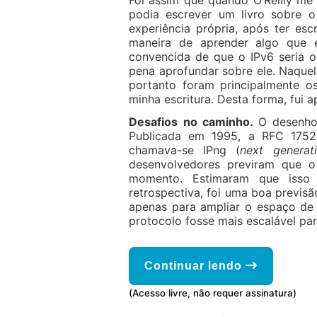
Foi assim que quando O’Reilly me
podia escrever um livro sobre o
experiência própria, após ter esc
maneira de aprender algo que 
convencida de que o IPv6 seria o 
pena aprofundar sobre ele. Naquel
portanto foram principalmente 
minha escritura. Desta forma, fui 
Desafios no caminho.
O desenho
Publicada em 1995, a RFC 1752
chamava-se IPng (
next generat
desenvolvedores previram que 
momento. Estimaram que isso 
retrospectiva, foi uma boa previs
apenas para ampliar o espaço de
protocolo fosse mais escalável par
Continuar lendo
(Acesso livre, não requer assinatura)