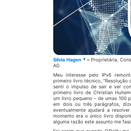
Silvia Hagen
* –
Proprietária, Co
AG
Meu interesse pelo IPv6 remon
primeiro livro técnico, “Resolução
senti o impulso de sair e ver co
primeiro livro de Christian Huitem
um livro pequeno – de umas 100 pá
em dois ou três parágrafos, di
eventualmente ajudará a resolve
momento era o único livro dispon
alguma razão este assunto me fasc