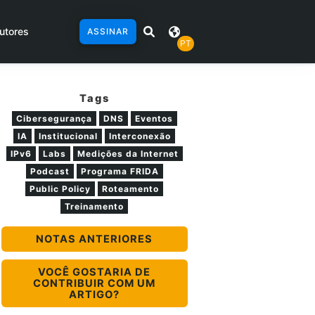
utores
ASSINAR
PT
Tags
Cibersegurança
DNS
Eventos
IA
Institucional
Interconexão
IPv6
Labs
Medições da Internet
Podcast
Programa FRIDA
Public Policy
Roteamento
Treinamento
NOTAS ANTERIORES
VOCÊ GOSTARIA DE
CONTRIBUIR COM UM
ARTIGO?