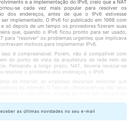
volvimento e a implementação do IPv6, creio que a NAT
tornou-se cada vez mais popular para resolver os
ção dos endereços, antes de que o IPv6 estivesse
 ser implementado. O IPv6 foi publicado em 1998 com
 e só depois de um tempo os provedores fizeram suas
eira que, quando o IPv6 ficou pronto para ser usado,
T para “resolver” os problemas urgentes que implicava
contravam motivos para implementar IPv6.
 isso é compreensível. Porém, não é compatível com
nem do ponto de vista da arquitetura da rede nem da
io. Pensando a longo prazo, NAT, deveria revezar-se
ra resolver o problema dos endereços, o IPV6.
ente da Internet, as empresas deveriam entender que
iadores da Internet. O fato de oferecerem ou não seus
websites
e lojas
online
, através do IPv6, tem um grande
ios finais. Para todos os serviços que são oferecidos
sejam oferecidos em forma
dual-stack
ou pilha dupla, isso
nto através do IPv4 como do IPv6. Desta forma, cada
receber as últimas novidades no seu e-mail
site mediante o protocolo com o qual tiver melhor