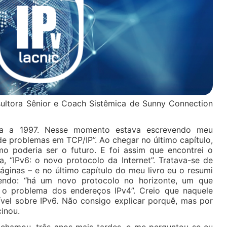
nsultora Sênior e Coach Sistêmica de Sunny Connection
ta a 1997. Nesse momento estava escrevendo meu
 de problemas em TCP/IP”. Ao chegar no último capítulo,
mo poderia ser o futuro. E foi assim que encontrei o
a, “IPv6: o novo protocolo da Internet”. Tratava-se de
ginas – e no último capítulo do meu livro eu o resumi
zendo: “há um novo protocolo no horizonte, um que
r o problema dos endereços IPv4”. Creio que naquele
ível sobre IPv6. Não consigo explicar porquê, mas por
inou.