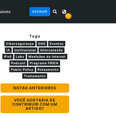
utores
ASSINAR
PT
Tags
Cibersegurança
DNS
Eventos
IA
Institucional
Interconexão
IPv6
Labs
Medições da Internet
Podcast
Programa FRIDA
Public Policy
Roteamento
Treinamento
NOTAS ANTERIORES
VOCÊ GOSTARIA DE
CONTRIBUIR COM UM
ARTIGO?