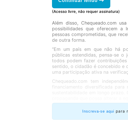
Continuar lendo
(Acesso livre, não requer assinatura)
Além disso, Chequeado.com usa
possibilidades que oferecem a I
pessoas comprometidas, que rece
de outra forma.
“Em um país em que não há pol
públicas estendidas, pensa-se o 
todos podem fazer contribuições
sentido, o cidadão é concebido e 
uma participação ativa na verifica
Chequeado.com tem independênci
financiamento diversificada para 
sustentabilidade em longo prazo.
propaganda que possa alterar a eq
para 
Inscreva-se aqui