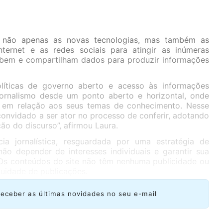
 não apenas as novas tecnologias, mas também as
nternet e as redes sociais para atingir as inúmeras
bem e compartilham dados para produzir informações
íticas de governo aberto e acesso às informações
jornalismo desde um ponto aberto e horizontal, onde
 em relação aos seus temas de conhecimento. Nesse
convidado a ser ator no processo de conferir, adotando
ção do discurso”, afirmou Laura.
a jornalística, resguardada por uma estratégia de
não depender de interesses individuais e garantir sua
 Os conteúdos do site não têm nenhuma publicidade ou
uidade de publicações.
receber as últimas novidades no seu e-mail