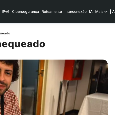
IPv6
Cibersegurança
Roteamento
Interconexão
IA
Mais
| A
queado
hequeado