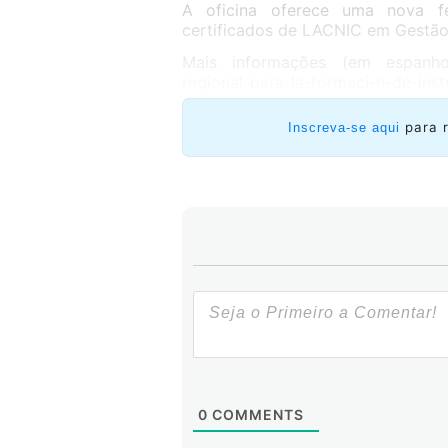
A oficina oferece uma nova fe
certificados de LACNIC em Gestão
Mais informações (em espanh
regional-para-la-formaci-n-de-inst
para 
Inscreva-se aqui
0
COMMENTS