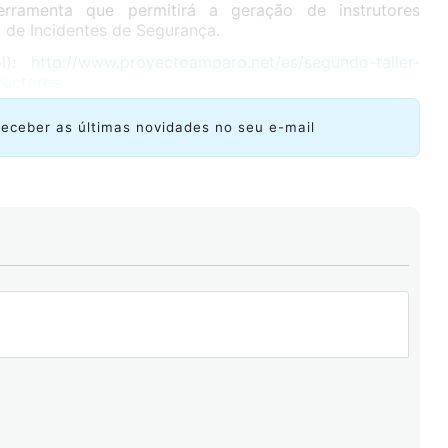
rramenta que permitirá a geração de instrutores
 de Incidentes de Segurança.
ol):
http://www.proyectoamparo.net/es/segundo-taller-
ructores
receber as últimas novidades no seu e-mail