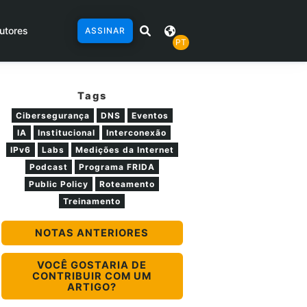
utores
ASSINAR
PT
Tags
Cibersegurança
DNS
Eventos
IA
Institucional
Interconexão
IPv6
Labs
Medições da Internet
Podcast
Programa FRIDA
Public Policy
Roteamento
Treinamento
NOTAS ANTERIORES
VOCÊ GOSTARIA DE
CONTRIBUIR COM UM
ARTIGO?