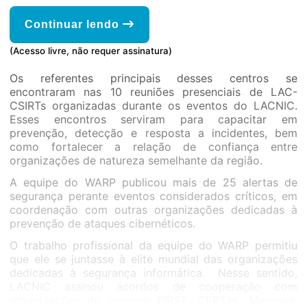
Continuar lendo
(Acesso livre, não requer assinatura)
Os referentes principais desses centros se
encontraram nas 10 reuniões presenciais de LAC-
CSIRTs organizadas durante os eventos do LACNIC.
Esses encontros serviram para capacitar em
prevenção, detecção e resposta a incidentes, bem
como fortalecer a relação de confiança entre
organizações de natureza semelhante da região.
A equipe do WARP publicou mais de 25 alertas de
segurança perante eventos considerados críticos, em
coordenação com outras organizações dedicadas à
prevenção de ataques cibernéticos.
O trabalho profissional da equipe do WARP permitiu
que ele se juntasse à elite mundial das organizações
dedicadas à segurança informática. Nesse sentido,
LACNIC assinou acordos de cooperação com
organizações de renome: FIRST, CERT.br, Message,