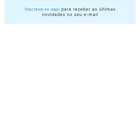
Mobile, Malware Anti Abuse Working Group
(M3AAWG), Anti- Phishing Working Group (APWG),
para receber as últimas
Inscreva-se aqui
novidades no seu e-mail
Stop, Think & Connect (STC) e Team Cymru.