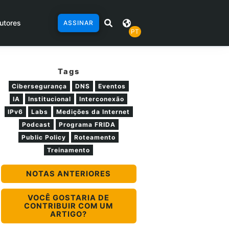
utores
ASSINAR
PT
Tags
Cibersegurança
DNS
Eventos
IA
Institucional
Interconexão
IPv6
Labs
Medições da Internet
Podcast
Programa FRIDA
Public Policy
Roteamento
Treinamento
NOTAS ANTERIORES
VOCÊ GOSTARIA DE
CONTRIBUIR COM UM
ARTIGO?