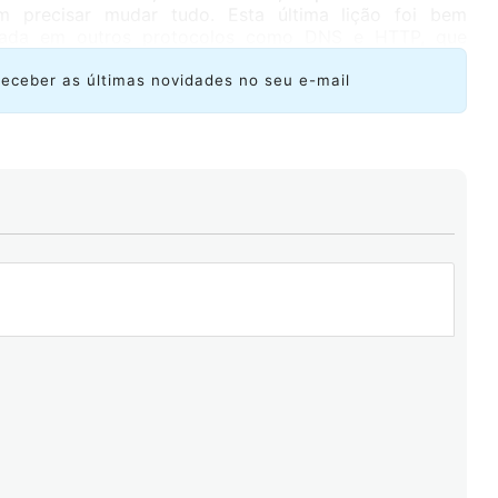
m precisar mudar tudo. Esta última lição foi bem
entada em outros protocolos como DNS e HTTP, que
receber as últimas novidades no seu e-mail