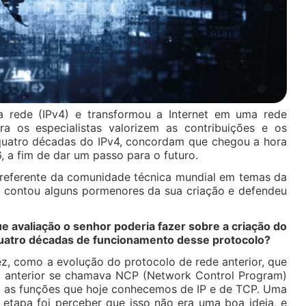
a rede (IPv4) e transformou a Internet em uma rede
a os especialistas valorizem as contribuições e os
quatro décadas do IPv4, concordam que chegou a hora
 a fim de dar um passo para o futuro.
referente da comunidade técnica mundial em temas da
v4, contou alguns pormenores da sua criação e defendeu
e avaliação o senhor poderia fazer sobre a criação do
uatro décadas de funcionamento desse protocolo?
ez, como a evolução do protocolo de rede anterior, que
o anterior se chamava NCP (Network Control Program)
 as funções que hoje conhecemos de IP e de TCP. Uma
 etapa foi perceber que isso não era uma boa ideia, e