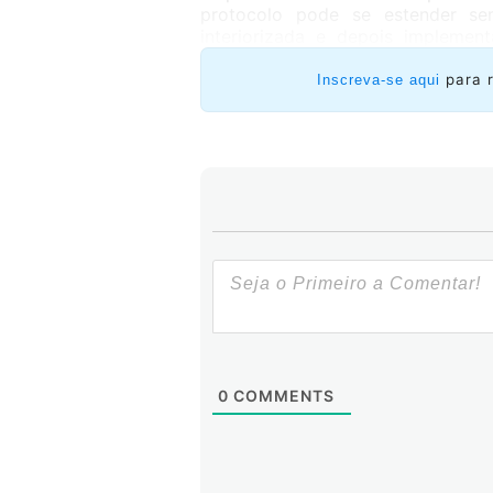
protocolo pode se estender se
interiorizada e depois implem
podem estender-se facilmente.
para 
Inscreva-se aqui
0
COMMENTS