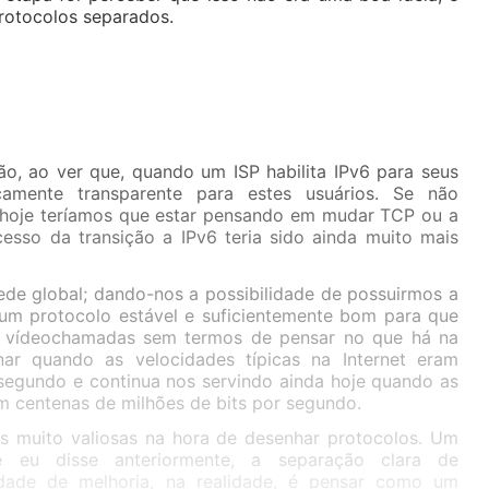
rotocolos separados.
ão, ao ver que, quando um ISP habilita IPv6 para seus
camente transparente para estes usuários. Se não
, hoje teríamos que estar pensando em mudar TCP ou a
cesso da transição a IPv6 teria sido ainda muito mais
ede global; dando-nos a possibilidade de possuirmos a
 um protocolo estável e suficientemente bom para que
r vídeochamadas sem termos de pensar no que há na
ar quando as velocidades típicas na Internet eram
segundo e continua nos servindo ainda hoje quando as
m centenas de milhões de bits por segundo.
es muito valiosas na hora de desenhar protocolos. Um
 eu disse anteriormente, a separação clara de
idade de melhoria, na realidade, é pensar como um