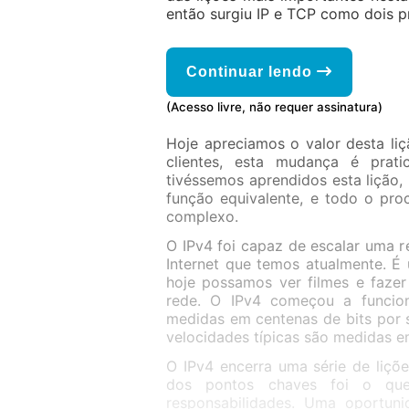
então surgiu IP e TCP como dois p
Continuar lendo
(Acesso livre, não requer assinatura)
Hoje apreciamos o valor desta liç
clientes, esta mudança é prati
tivéssemos aprendidos esta lição
função equivalente, e todo o pro
complexo.
O IPv4 foi capaz de escalar uma r
Internet que temos atualmente. É
hoje possamos ver filmes e faze
rede. O IPv4 começou a funcion
medidas em centenas de bits por 
velocidades típicas são medidas e
O IPv4 encerra uma série de liçõ
dos pontos chaves foi o que
responsabilidades. Uma oportun