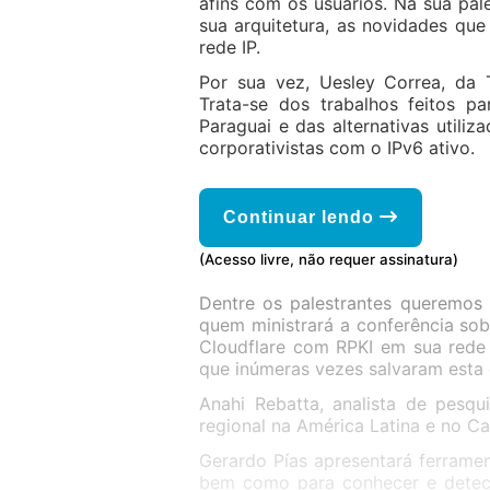
afins com os usuários. Na sua pal
sua arquitetura, as novidades que
rede IP.
Por sua vez, Uesley Correa, da 
Trata-se dos trabalhos feitos 
Paraguai e das alternativas utiliz
corporativistas com o IPv6 ativo.
Continuar lendo
(Acesso livre, não requer assinatura)
Dentre os palestrantes queremos 
quem ministrará a conferência sob
Cloudflare com RPKI em sua rede 
que inúmeras vezes salvaram esta
Anahi Rebatta, analista de pesqu
regional na América Latina e no Ca
Gerardo Pías apresentará ferrame
bem como para conhecer e detecta