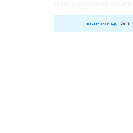
âmbito do projeto FORT do LACNIC
mensagens BGP na rede.
para 
Inscreva-se aqui