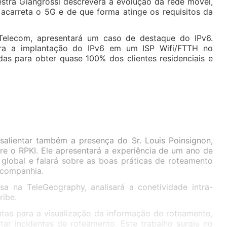
estra Giangrossi descreverá a evolução da rede móvel,
 acarreta o 5G e de que forma atinge os requisitos da
Telecom, apresentará um caso de destaque do IPv6.
para a implantação do IPv6 em um ISP Wifi/FTTH no
adas para obter quase 100% dos clientes residenciais e
salientar também a presença do Sr. Louis Poinsignon,
re o RPKI. Ele apresentará a experiência de um ano de
global e falará sobre as boas práticas de roteamento
 companhia.
isa na TeleGeography, analisará a conetividade intra-
ribe.
ntas para a visualização da informação de roteamento,
r incidentes de roteamento. Este trabalho surgiu no