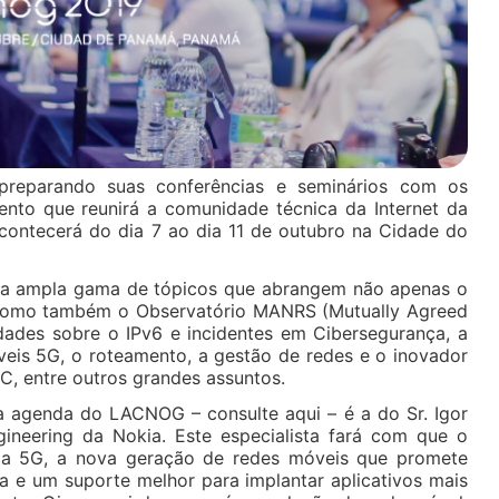
eparando suas conferências e seminários com os
vento que reunirá a comunidade técnica da Internet da
acontecerá do dia 7 ao dia 11 de outubro na Cidade do
uma ampla gama de tópicos que abrangem não apenas o
 como também o Observatório MANRS (Mutually Agreed
idades sobre o IPv6 e incidentes em Cibersegurança, a
veis 5G, o roteamento, a gestão de redes e o inovador
C, entre outros grandes assuntos.
 agenda do LACNOG – consulte aqui – é a do Sr. Igor
ngineering da Nokia. Este especialista fará com que o
gia 5G, a nova geração de redes móveis que promete
cia e um suporte melhor para implantar aplicativos mais