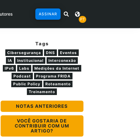
utores
ASSINAR
PT
Tags
Cibersegurança
DNS
Eventos
IA
Institucional
Interconexão
IPv6
Labs
Medições da Internet
Podcast
Programa FRIDA
Public Policy
Roteamento
Treinamento
NOTAS ANTERIORES
VOCÊ GOSTARIA DE
CONTRIBUIR COM UM
ARTIGO?