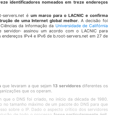
reze identificadores nomeados em treze endereços
t-servers.net é
um marco para o LACNIC e confirma
rução de uma Internet global melhor
. A decisão foi
 Ciências da Informação da
Universidade de Califórnia
e servidor- assinou um acordo com o LACNIC para
s endereços IPv4 e IPv6 de b.root-servers.net em 27 de
s
que levaram a que sejam
13 servidores
diferentes os
rganizações que os operam.
que o DNS foi criado, no início da década de 1980.
ção no tamanho máximo de um pacote do DNS para que
sso sobre o IP. Dado o aspecto crítico dos servidores
esolução de todo o processo
fosse particularmente ágil,