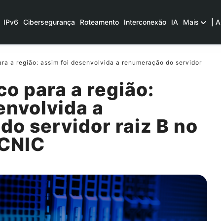
IPv6
Cibersegurança
Roteamento
Interconexão
IA
Mais
| A
ra a região: assim foi desenvolvida a renumeração do servidor
co para a região:
envolvida a
o servidor raiz B no
ACNIC