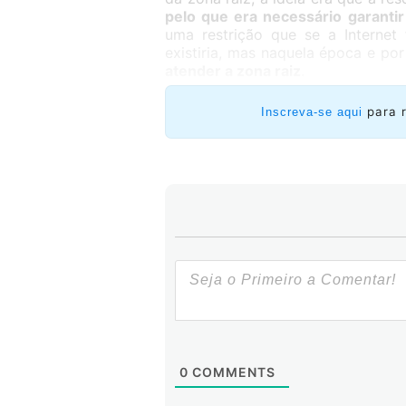
pelo que era necessário garant
uma restrição que se a Internet
existiria, mas naquela época e po
atender a zona raiz
.
para 
Inscreva-se aqui
0
COMMENTS