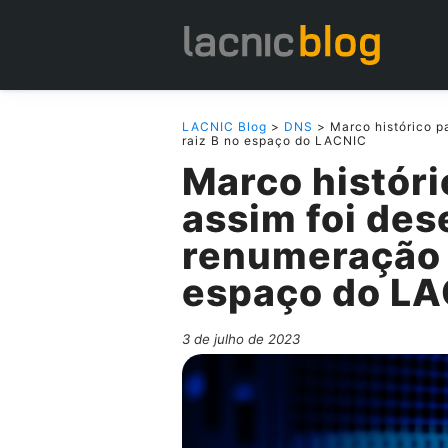
LACNIC Blog
>
DNS
> Marco histórico pa
raiz B no espaço do LACNIC
Marco históri
assim foi des
renumeração d
espaço do L
3 de julho de 2023