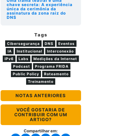
Uma trama teatral e uma
chave secreta: A experiência
única da cerimônia da
assinatura da zona raiz do
DNS
Tags
Cibersegurança
DNS
Eventos
IA
Institucional
Interconexão
IPv6
Labs
Medições da Internet
Podcast
Programa FRIDA
Public Policy
Roteamento
Treinamento
NOTAS ANTERIORES
VOCÊ GOSTARIA DE
CONTRIBUIR COM UM
ARTIGO?
Compartilhar em: