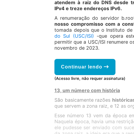
atendem à raiz do DNS desde t
IPv4 e treze endereços IPv6.
A renumeração do servidor b.roo
nosso compromisso com a const
tomada depois que o Instituto de
do Sul (USC/ISI)
-que opera est
permitir que a USC/ISI renumere o
novembro de 2023.
Continuar lendo
(Acesso livre, não requer assinatura)
13, um número com história
São basicamente razões
histórica
que servem a zona raiz, e 12 as o
Esse número 13 vem da época em 
Naquela época, havia uma restri
ele pudesse ser enviado com suce
da zona raiz, a ideia era que a r