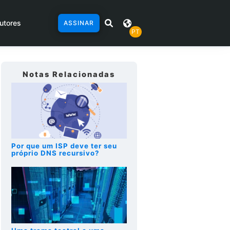
utores
ASSINAR
PT
Notas Relacionadas
Por que um ISP deve ter seu
próprio DNS recursivo?