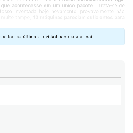
ir que acontecesse em um único pacote
. Trata-se de
 fosse inventada hoje novamente, provavelmente não
r muito tempo,
13 máquinas pareciam suficientes para
receber as últimas novidades no seu e-mail