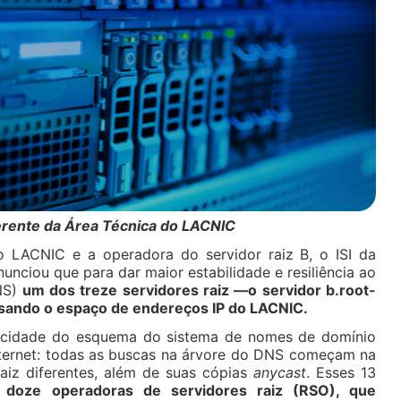
erente da Área Técnica do LACNIC
o LACNIC e a operadora do servidor raiz B, o ISI da
unciou que para dar maior estabilidade e resiliência ao
NS)
um dos treze servidores raiz —o servidor b.root-
sando o espaço de endereços IP do LACNIC.
iticidade do esquema do sistema de nomes de domínio
ternet: todas as buscas na árvore do DNS começam na
raiz diferentes, além de suas cópias
anycast
. Esses 13
r
doze operadoras de servidores raiz (RSO), que