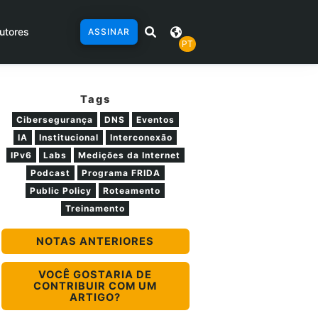
utores
ASSINAR
PT
Tags
Cibersegurança
DNS
Eventos
IA
Institucional
Interconexão
IPv6
Labs
Medições da Internet
Podcast
Programa FRIDA
Public Policy
Roteamento
Treinamento
NOTAS ANTERIORES
VOCÊ GOSTARIA DE
CONTRIBUIR COM UM
ARTIGO?