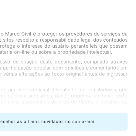
do Marco Civil é proteger os provedores de serviços da
 sites respeito à responsabilidade legal dos conteúdos
rotege o interesse do usuário perante leis que possam
taria on-line ou sobre a propriedade intelectual.
sso de criação deste documento, compilado através
da participação popular com opiniões e comentários em
 várias alterações ao texto original antes de ingressar
r de um esboço inicial desenhado por legisladores, que
comentários e sugestões, dando origem a um novo texto
es civis, acadêmicos da área de direito e usuários da
receber as últimas novidades no seu e-mail