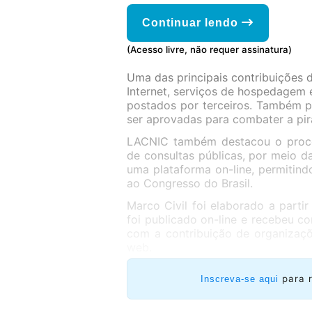
Continuar lendo
(Acesso livre, não requer assinatura)
Uma das principais contribuições 
Internet, serviços de hospedagem e
postados por terceiros. Também p
ser aprovadas para combater a pira
LACNIC também destacou o proce
de consultas públicas, por meio 
uma plataforma on-line, permitindo
ao Congresso do Brasil.
Marco Civil foi elaborado a parti
foi publicado on-line e recebeu 
com a contribuição de organizaçõ
web.
para 
Inscreva-se aqui