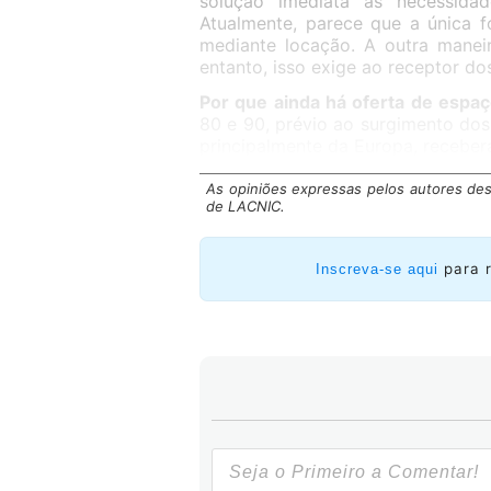
solução imediata às necessida
Atualmente, parece que a única f
mediante locação. A outra maneir
entanto, isso exige ao receptor do
Por que ainda há oferta de espa
80 e 90, prévio ao surgimento do
principalmente da Europa, receber
equivalente a 16 milhões de ender
As opiniões expressas pelos autores des
de LACNIC.
para 
Inscreva-se aqui