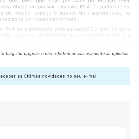
des dos ISPs que hoje precisam de espaço IPv4.
orma eficaz de possuir recursos IPv4 é recebendo-os
a de receber espaço é através de transferências, no
s recursos um investimento maior.
ço IPv4 se o protocolo está escasso?
Durante os anos
s RIRs, algumas universidades e corporações dos EUA e
am um excesso de espaço IPv4, alguns deles até um /8,
eços IP, que nunca aproveitaram 100%.
te blog são próprias e não refletem necessariamente as opiniões
receber as últimas novidades no seu e-mail