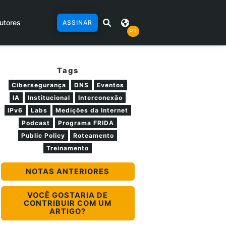
utores
ASSINAR
PT
Tags
Cibersegurança
DNS
Eventos
IA
Institucional
Interconexão
IPv6
Labs
Medições da Internet
Podcast
Programa FRIDA
Public Policy
Roteamento
Treinamento
NOTAS ANTERIORES
VOCÊ GOSTARIA DE
CONTRIBUIR COM UM
ARTIGO?