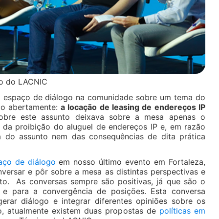
ivo do LACNIC
 espaço de diálogo na comunidade sobre um tema do
co abertamente:
a locação de leasing de endereços IP
sobre este assunto deixava sobre a mesa apenas o
a da proibição do aluguel de endereços IP e, em razão
va do assunto nem das consequências de dita prática
ço de diálogo
em nosso último evento em Fortaleza,
ersar e pôr sobre a mesa as distintas perspectivas e
to. As conversas sempre são positivas, já que são o
e para a convergência de posições. Esta conversa
gerar diálogo e integrar diferentes opiniões sobre os
to, atualmente existem duas propostas de
políticas em