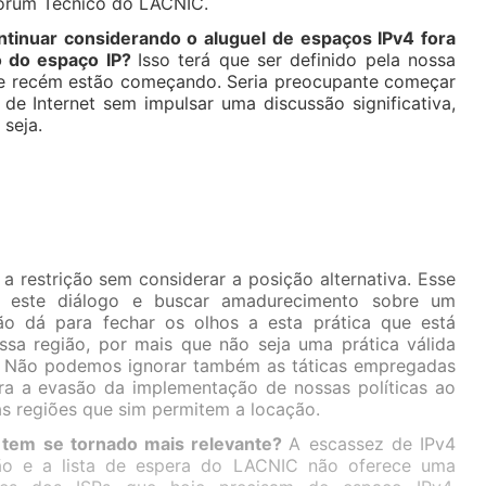
Forum Técnico do LACNIC.
inuar considerando o aluguel de espaços IPv4 fora
so do espaço IP?
Isso terá que ser definido pela nossa
e recém estão começando. Seria preocupante começar
 de Internet sem impulsar uma discussão significativa,
seja.
a restrição sem considerar a posição alternativa. Esse
 este diálogo e buscar amadurecimento sobre um
Não dá para fechar os olhos a esta prática que está
sa região, por mais que não seja uma prática válida
IP. Não podemos ignorar também as táticas empregadas
ara a evasão da implementação de nossas políticas ao
as regiões que sim permitem a locação.
 tem se tornado mais relevante?
A escassez de IPv4
ião e a lista de espera do LACNIC não oferece uma