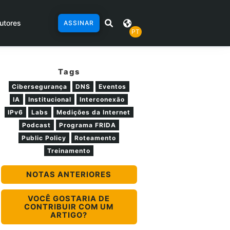
utores
ASSINAR
PT
Tags
Cibersegurança
DNS
Eventos
IA
Institucional
Interconexão
IPv6
Labs
Medições da Internet
Podcast
Programa FRIDA
Public Policy
Roteamento
Treinamento
NOTAS ANTERIORES
VOCÊ GOSTARIA DE
CONTRIBUIR COM UM
ARTIGO?