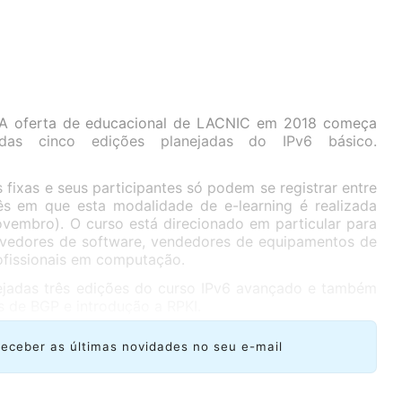
A oferta de educacional de LACNIC em 2018 começa
s cinco edições planejadas do IPv6 básico.
 fixas e seus participantes só podem se registrar entre
s em que esta modalidade de e-learning é realizada
ovembro). O curso está direcionado em particular para
lvedores de software, vendedores de equipamentos de
rofissionais em computação.
ejadas três edições do curso IPv6 avançado e também
 de BGP e introdução a RPKI.
receber as últimas novidades no seu e-mail