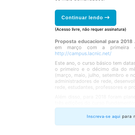
Continuar lendo
(Acesso livre, não requer assinatura)
Proposta educacional para 2018
em março com a primeira da
http://campus.lacnic.net/
Este ano, o curso básico tem datas
o primeiro e o décimo dia do mê
(março, maio, julho, setembro e n
administradores de rede, desenvo
rede, estudantes, professores e p
Além disso, para 2018 foram plan
três edições do curso Fundamentos
para 
Inscreva-se aqui