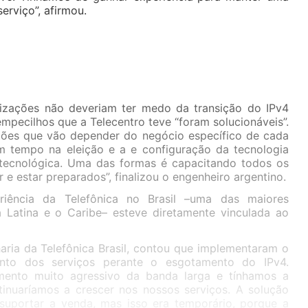
erviço”, afirmou.
nizações não deveriam ter medo da transição do IPv4
empecilhos que a Telecentro teve “foram solucionáveis”.
tões que vão depender do negócio específico de cada
m tempo na eleição e a e configuração da tecnologia
tecnológica. Uma das formas é capacitando todos os
 e estar preparados”, finalizou o engenheiro argentino.
riência da Telefônica no Brasil –uma das maiores
 Latina e o Caribe– esteve diretamente vinculada ao
aria da Telefônica Brasil, contou que implementaram o
ento dos serviços perante o esgotamento do IPv4.
mento muito agressivo da banda larga e tínhamos a
inuaríamos a crescer nos nossos serviços. A solução
suportar a venda, mas isso era temporário, porque a