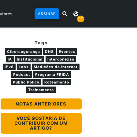
utores
ASSINAR
PT
Tags
Cibersegurança
DNS
Eventos
IA
Institucional
Interconexão
IPv6
Labs
Medições da Internet
Podcast
Programa FRIDA
Public Policy
Roteamento
Treinamento
NOTAS ANTERIORES
VOCÊ GOSTARIA DE
CONTRIBUIR COM UM
ARTIGO?