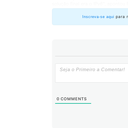
solução final era o IPv6″, apontou 
para 
Inscreva-se aqui
0
COMMENTS