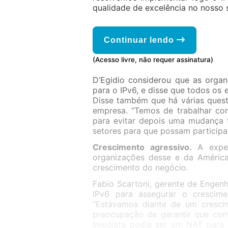
qualidade de excelência no nosso s
Continuar lendo
(Acesso livre, não requer assinatura)
D’Egidio considerou que as orga
para o IPv6, e disse que todos os 
Disse também que há várias ques
empresa. “Temos de trabalhar co
para evitar depois uma mudança 
setores para que possam participar
Crescimento agressivo.
A expe
organizações desse e da América
crescimento do negócio.
Fabio Scartoni, gerente de Engenh
IPv6 para assegurar o crescim
“Estávamos diante de um cresci
preocupação de garantir que cont
imediata podia ser um NAT para 