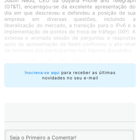
Justin Nedd, CEO da Guyana Phone and Telegraph
(GT&T), encarregou-se da excelente apresentação do
dia em que descreveu e defendeu a posição de sua
empresa em diversas questões, incluindo a
liberalização do mercado, a transição para o IPv6 e a
implementação de pontos de troca de tráfego (IXP). A
extensa e animada sessão de perguntas e respostas
após da apresentação de Nedd confirmou o alto nível
de interesse dos participantes nos tópicos discutidos.
Kevon Swift, Líder das Relações Estratégicas e
Integração de LACNIC, apresentou aos participantes
algumas abordagens práticas de políticas e estratégias
para receber as últimas
Inscreva-se aqui
novidades no seu e-mail
para promover a implementação do IPv6, com foco em
ações específicas que podem ser realizadas por
pessoas que não sejam provedoras de serviços da
Internet.