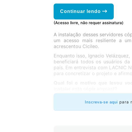
Continuar lendo
(Acesso livre, não requer assinatura)
A instalação desses servidores có
um acesso mais resiliente a um
acrescentou Cicileo.
Enquanto isso, Ignacio Velázquez, 
beneficiará todos os usuários da 
país. Em entrevista com LACNIC 
para concretizar o projeto e afi
Qual foi o motivo que levou v
instalar esta cópia anycast?
para 
Inscreva-se aqui