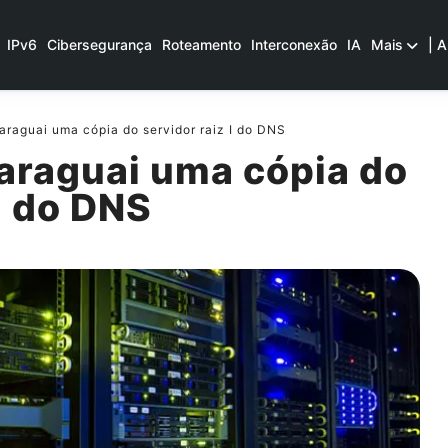
IPv6
Cibersegurança
Roteamento
Interconexão
IA
Mais
| A
araguai uma cópia do servidor raiz I do DNS
araguai uma cópia do
I do DNS