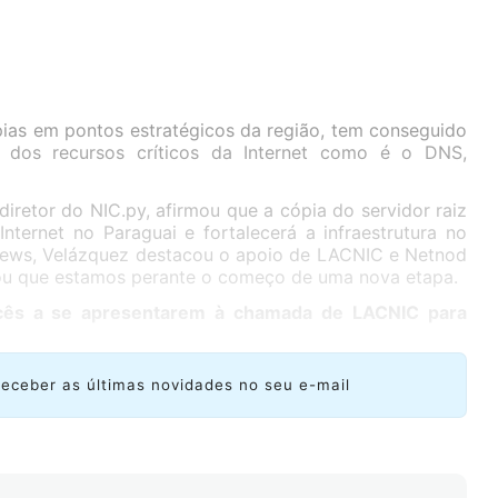
pias em pontos estratégicos da região, tem conseguido
 dos recursos críticos da Internet como é o DNS,
diretor do NIC.py, afirmou que a cópia do servidor raiz
Internet no Paraguai e fortalecerá a infraestrutura no
News, Velázquez destacou o apoio de LACNIC e Netnod
rmou que estamos perante o começo de uma nova etapa.
ocês a se apresentarem à chamada de LACNIC para
receber as últimas novidades no seu e-mail