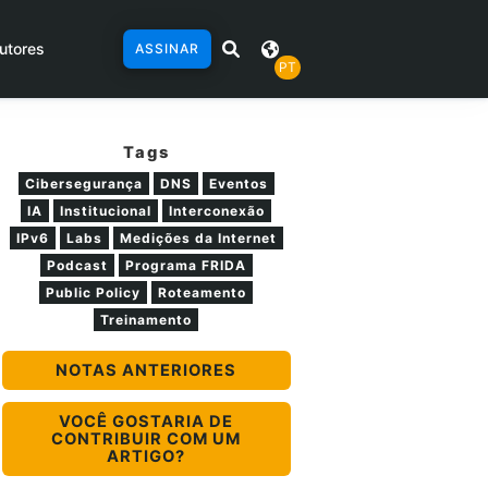
utores
ASSINAR
PT
Tags
Cibersegurança
DNS
Eventos
IA
Institucional
Interconexão
IPv6
Labs
Medições da Internet
Podcast
Programa FRIDA
Public Policy
Roteamento
Treinamento
NOTAS ANTERIORES
VOCÊ GOSTARIA DE
CONTRIBUIR COM UM
ARTIGO?