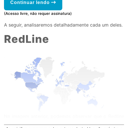
Continuar lendo
(Acesso livre, não requer assinatura)
A seguir, analisaremos detalhadamente cada um deles.
RedLine
Na imagem anterior, podemos observar que o Redline
(em azul) é frequente nessa região.
Fonte: McAfee