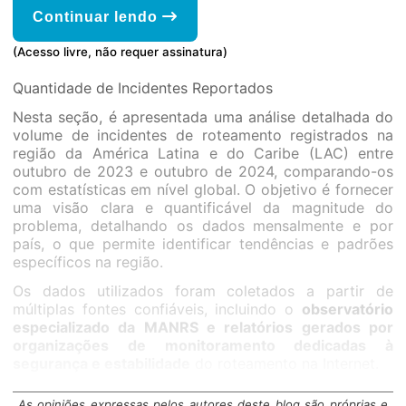
Continuar lendo
(Acesso livre, não requer assinatura)
Quantidade de Incidentes Reportados
Nesta seção, é apresentada uma análise detalhada do
volume de incidentes de roteamento registrados na
região da América Latina e do Caribe (LAC) entre
outubro de 2023 e outubro de 2024, comparando-os
com estatísticas em nível global. O objetivo é fornecer
uma visão clara e quantificável da magnitude do
problema, detalhando os dados mensalmente e por
país, o que permite identificar tendências e padrões
específicos na região.
Os dados utilizados foram coletados a partir de
múltiplas fontes confiáveis, incluindo o
observatório
especializado da MANRS e relatórios gerados por
organizações de monitoramento dedicadas à
segurança e estabilidade
do roteamento na Internet.
As opiniões expressas pelos autores deste blog são próprias e