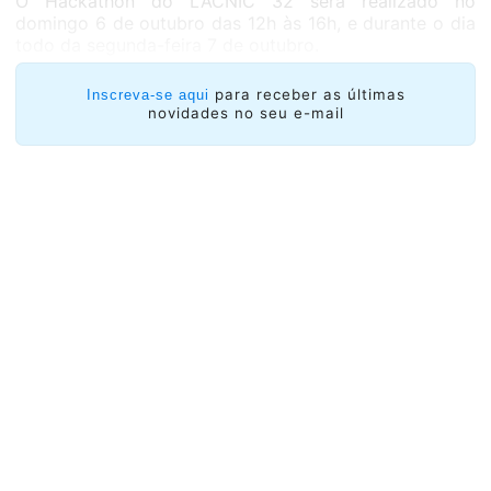
O Hackathon do LACNIC 32 será realizado no
domingo 6 de outubro das 12h às 16h, e durante o dia
todo da segunda-feira 7 de outubro.
para receber as últimas
Inscreva-se aqui
novidades no seu e-mail