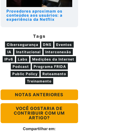
Provedores aproximam os
conteúdos aos usuários: a
experiência
da Netflix
Tags
Cibersegurança
DNS
Eventos
IA
Institucional
Interconexão
IPv6
Labs
Medições da Internet
Podcast
Programa FRIDA
Public Policy
Roteamento
Treinamento
NOTAS ANTERIORES
VOCÊ GOSTARIA DE
CONTRIBUIR COM UM
ARTIGO?
Compartilhar em: