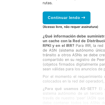
rutas.
Continuar lendo
(Acesso livre, não requer assinatura)
¿Qué información debe suministra
un cache con la Red de Distribu
RPKI y en el IRR?
Para IRR, la red
de ASN (sistema autónomo único)
tránsito a otros ASNs se debe cr
compartido en su registro de Peer
(objetos firmados digitalmente par
sean válidas para los anuncios de p
Por el momento el requerimiento 
colocados en la red del operador),
¿Para qué usamos AS-SET?
El A
sistema autónomo de un tercero (
través de nuestro ‘peer’ (ASN qu
debe contener todos los ASNs de