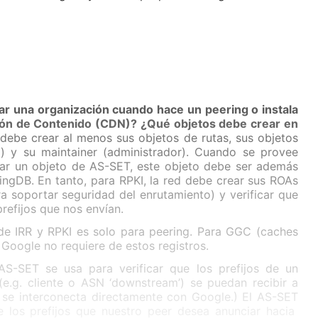
r una organización cuando hace un peering o instala
ción de Contenido (CDN)? ¿Qué objetos debe crear en
 debe crear al menos sus objetos de rutas, sus objetos
 y su maintainer (administrador). Cuando se provee
ear un objeto de AS-SET, este objeto debe ser además
ingDB. En tanto, para RPKI, la red debe crear sus ROAs
a soportar seguridad del enrutamiento) y verificar que
refijos que nos envían.
de IRR y RPKI es solo para peering. Para GGC (caches
 Google no requiere de estos registros.
S-SET se usa para verificar que los prefijos de un
e.g. cliente o ASN ‘downstream’) se puedan recibir a
e se interconecta directamente con Google.) El AS-SET
 los prefijos que nuestro peer desea anunciar hacia