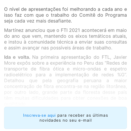
O nível de apresentações foi melhorando a cada ano e
isso faz com que o trabalho do Comitê do Programa
seja cada vez mais desafiante.
Martínez anunciou que o FTI 2021 acontecerá em maio
do ano que vem, mantendo os eixos temáticos atuais,
e instou à comunidade técnica a enviar suas consultas
e assim avançar nas possíveis áreas de trabalho.
Ida e volta.
Na primeira apresentação do FTL, Javier
More expôs sobre a experiência no Peru das “Redes de
transporte de fibra ótica e micro-ondas e espetro
radioelétrico para a implementação de redes %G”.
Detalhou que pela geografia peruana a maior
concentração de fibra encontra-se na região litorânea,
por outro lado, grande parte da floresta desse país
têm muitas dificuldades para obter conexões de boa
qualidade.
para receber as últimas
Inscreva-se aqui
novidades no seu e-mail