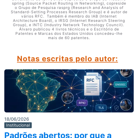
spring (Source Packet Routing in Networking), copreside
o Grupo de Pesquisa rasprg (Research and Analysis of
Standard-Setting Processes Research Group) e é autor de
vários RFC. Também é membro do IAB (Internet
Architecture Board), o IRSG (Internet Research Steering
Group), e INTC (Industry Network Technology Council).
Álvaro publicou 4 livros técnicos e o Escritório de
Patentes e Marcas dos Estados Unidos concedeu-lhe
mais de 60 patentes.
Notas escritas pelo autor:
18/06/2026
Institucional
Padrões abertos: por que a