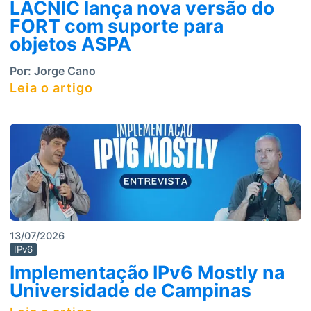
LACNIC lança nova versão do
FORT com suporte para
objetos ASPA
Por:
Jorge Cano
Leia o artigo
13/07/2026
IPv6
Implementação IPv6 Mostly na
Universidade de Campinas