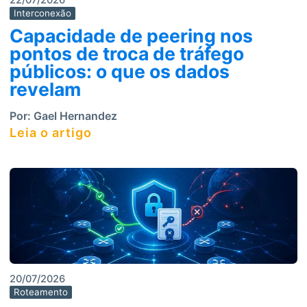
22/07/2026
Interconexão
Capacidade de peering nos
pontos de troca de tráfego
públicos: o que os dados
revelam
Por:
Gael Hernandez
Leia o artigo
20/07/2026
Roteamento