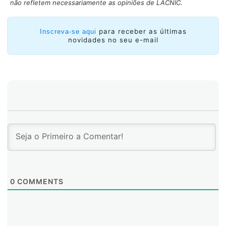
não refletem necessariamente as opiniões de LACNIC.
Leia também:
Marco importante na implantação da
validação de origem com RPKI
para receber as últimas
Inscreva-se aqui
Como é que isso funciona?
novidades no seu e-mail
0
COMMENTS