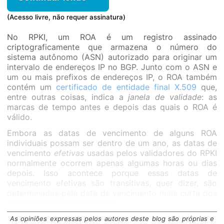
(Acesso livre, não requer assinatura)
No RPKI, um ROA é um registro assinado
criptograficamente que armazena o número do
sistema autônomo (ASN) autorizado para originar um
intervalo de endereços IP no BGP. Junto com o ASN e
um ou mais prefixos de endereços IP, o ROA também
contém um
certificado de entidade final X.509
que,
entre outras coisas, indica a
janela de validade
: as
marcas de tempo antes e depois das quais o ROA é
válido.
Embora as datas de vencimento de alguns ROA
individuais possam ser dentro de um ano, as datas de
vencimento
efetivas
usadas pelos validadores do RPKI
normalmente ocorrem apenas algumas horas ou dias
depois. Isso acontece porque essas datas de
vencimento efetivas são transitivas, quer dizer, são
determinadas pela data de vencimento mais curta dos
elos da cadeia criptográfica.
As opiniões expressas pelos autores deste blog são próprias e