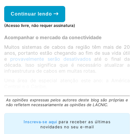
Continuar lendo
(Acesso livre, não requer assinatura)
Acompanhar o mercado da conectividade
Muitos sistemas de cabos da região têm mais de 20
anos, portanto estão chegando ao fim de sua vida útil
e
provavelmente serão desativados
até o final da
década. Isso significa que é necessário atualizar a
infraestrutura de cabos em muitas rotas.
Uma área de especial atenção este ano: a América
Central e o Caribe.
As opiniões expressas pelos autores deste blog são próprias e
não refletem necessariamente as opiniões de LACNIC.
para receber as últimas
Inscreva-se aqui
novidades no seu e-mail