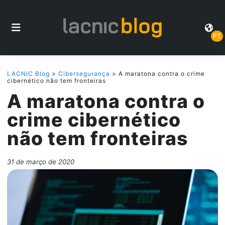
PT
LACNIC Blog
>
Cibersegurança
> A maratona contra o crime
cibernético não tem fronteiras
A maratona contra o
crime cibernético
não tem fronteiras
31 de março de 2020