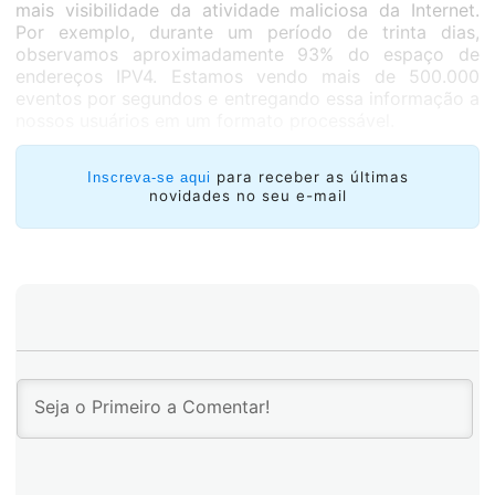
mais visibilidade da atividade maliciosa da Internet.
Por exemplo, durante um período de trinta dias,
observamos aproximadamente 93% do espaço de
endereços IPV4. Estamos vendo mais de 500.000
eventos por segundos e entregando essa informação a
nossos usuários em um formato processável.
As equipes e os investigadores de cibersegurança
mais avançados do mundo confiam nas nossas
para receber as últimas
Inscreva-se aqui
novidades no seu e-mail
soluções para descobrir quem, como, quando, onde e
por quê, são produzidos os comportamentos
maliciosos, à medida que aproveitam essa visão global
para identificar e bloquear as campanhas maliciosas,
inclusive antes de que cheguem a uma empresa.
Nossos dados são incompatíveis – Pure Signal™-
nossos sócios e clientes os utilizam para fazer com
que o mundo seja um lugar mais seguro.