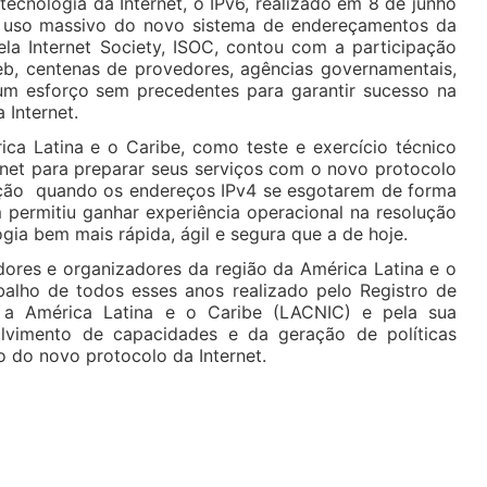
ecnologia da Internet, o IPv6, realizado em 8 de junho
o uso massivo do novo sistema de endereçamentos da
 pela Internet Society, ISOC, contou com a participação
eb, centenas de provedores, agências governamentais,
um esforço sem precedentes para garantir sucesso na
 Internet.
ica Latina e o Caribe, como teste e exercício técnico
rnet para preparar seus serviços com o novo protocolo
sição quando os endereços IPv4 se esgotarem de forma
m permitiu ganhar experiência operacional na resolução
ia bem mais rápida, ágil e segura que a de hoje.
dores e organizadores da região da América Latina e o
abalho de todos esses anos realizado pelo Registro de
 a América Latina e o Caribe (LACNIC) e pela sua
vimento de capacidades e da geração de políticas
 do novo protocolo da Internet.