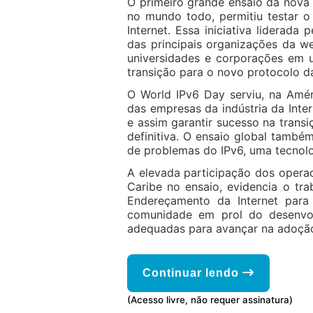
O primeiro grande ensaio da nova t
no mundo todo, permitiu testar 
Internet. Essa iniciativa liderada
das principais organizações da w
universidades e corporações em 
transição para o novo protocolo da
O World IPv6 Day serviu, na Amér
das empresas da indústria da Inte
e assim garantir sucesso na tran
definitiva. O ensaio global també
de problemas do IPv6, uma tecnolog
A elevada participação dos opera
Caribe no ensaio, evidencia o tr
Endereçamento da Internet para
comunidade em prol do desenvol
adequadas para avançar na adoção
Continuar lendo
(Acesso livre, não requer assinatura)