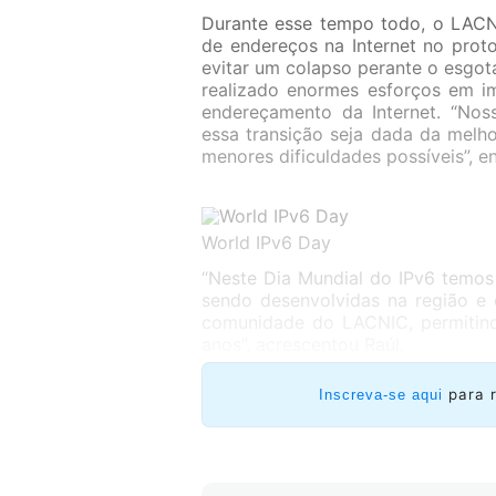
Durante esse tempo todo, o LACNI
de endereços na Internet no prot
evitar um colapso perante o esgo
realizado enormes esforços em i
endereçamento da Internet. “Nos
essa transição seja dada da melh
menores dificuldades possíveis”, e
World IPv6 Day
“Neste Dia Mundial do IPv6 temos
sendo desenvolvidas na região e 
comunidade do LACNIC, permitindo
anos”, acrescentou Raúl.
para 
Inscreva-se aqui