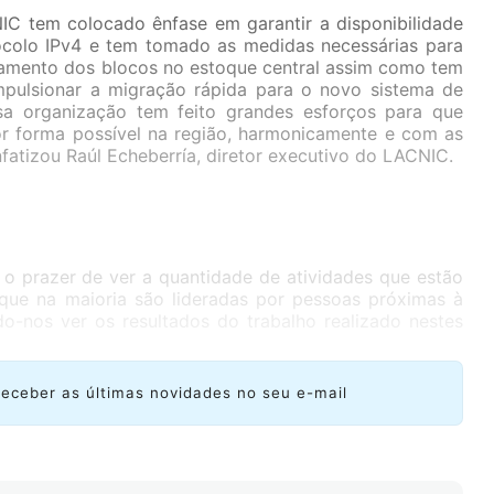
C tem colocado ênfase em garantir a disponibilidade
ocolo IPv4 e tem tomado as medidas necessárias para
tamento dos blocos no estoque central assim como tem
mpulsionar a migração rápida para o novo sistema de
sa organização tem feito grandes esforços para que
or forma possível na região, harmonicamente e com as
nfatizou Raúl Echeberría, diretor executivo do LACNIC.
 o prazer de ver a quantidade de atividades que estão
que na maioria são lideradas por pessoas próximas à
-nos ver os resultados do trabalho realizado nestes
receber as últimas novidades no seu e-mail