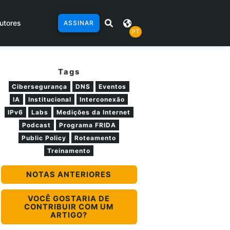
utores
ASSINAR
PT
Tags
Cibersegurança
DNS
Eventos
IA
Institucional
Interconexão
IPv6
Labs
Medições da Internet
Podcast
Programa FRIDA
Public Policy
Roteamento
Treinamento
NOTAS ANTERIORES
VOCÊ GOSTARIA DE
CONTRIBUIR COM UM
ARTIGO?