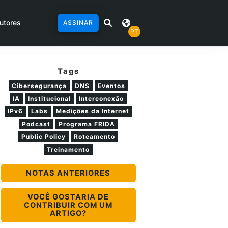
utores
ASSINAR
PT
Tags
Cibersegurança
DNS
Eventos
IA
Institucional
Interconexão
IPv6
Labs
Medições da Internet
Podcast
Programa FRIDA
Public Policy
Roteamento
Treinamento
NOTAS ANTERIORES
VOCÊ GOSTARIA DE
CONTRIBUIR COM UM
ARTIGO?