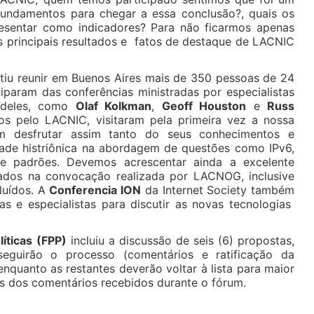
fundamentos para chegar a essa conclusão?, quais os
esentar como indicadores? Para não ficarmos apenas
 principais resultados e fatos de destaque de LACNIC
tiu reunir em Buenos Aires mais de 350 pessoas de 24
ciparam das conferências ministradas por especialistas
 deles, como
Olaf Kolkman
,
Geoff Houston
e
Russ
os pelo LACNIC, visitaram pela primeira vez a nossa
am desfrutar assim tanto do seus conhecimentos e
dade histriônica na abordagem de questões como IPv6,
 padrões. Devemos acrescentar ainda a excelente
tados na convocação realizada por LACNOG, inclusive
luídos. A
Conferencia ION
da Internet Society também
as e especialistas para discutir as novas tecnologias
íticas (FPP)
incluiu a discussão de seis (6) propostas,
seguirão o processo (comentários e ratificação da
enquanto as restantes deverão voltar à lista para maior
s dos comentários recebidos durante o fórum.