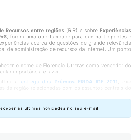
de Recursos entre regiões
(RIR) e sobre
Experiências
Pv6
, foram uma oportunidade para que participantes e
 experiências acerca de questões de grande relevância
bal de administração de recursos da Internet. Um ponto
hecer o nome de Florencio Utreras como vencedor do
icular importância e lazer.
sultou a
entrega dos
Prêmios FRIDA IGF 2011
, que
ras da região relacionadas com os assuntos centrais do
receber as últimas novidades no seu e-mail