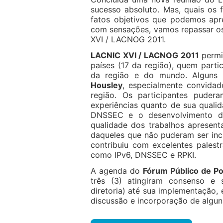
sucesso absoluto. Mas, quais os 
fatos objetivos que podemos apr
com sensações, vamos repassar os
XVI / LACNOG 2011.
LACNIC XVI / LACNOG 2011
permi
países (17 da região), quem parti
da região e do mundo. Alguns
Housley
, especialmente convidad
região. Os participantes puder
experiências quanto de sua quali
DNSSEC e o desenvolvimento de
qualidade dos trabalhos apresen
daqueles que não puderam ser inc
contribuiu com excelentes palestr
como IPv6, DNSSEC e RPKI.
A agenda do
Fórum Público de Pol
três (3) atingiram consenso e 
diretoria) até sua implementação, 
discussão e incorporação de algun