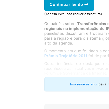
Continuar lendo
(Acesso livre, não requer assinatura)
Os painéis sobre
Transferências 
regionais na implementação do
I
painelistas discutiram e trocaram
para a região e para o sistema glo
alto da agenda.
O momento em que foi dado a con
Prêmio Trajetória 2011
foi de part
Outra instância de destaque re
reconheceu às iniciativas inovado
Fórum de Governança da Internet.
para 
Inscreva-se aqui