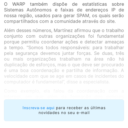
O WARP também dispõe de estatísticas sobre
Sistemas Autônomos e faixas de endereços IP de
nossa região, usados para gerar SPAM, os quais serão
compartilhados com a comunidade através do site.
Além desses números, Martínez afirmou que o trabalho
conjunto com outras organizações foi fundamental
porque permitiu coordenar ações e detectar ameaças
a tempo. “Somos todos responsáveis: para trabalhar
pela segurança devemos juntar forças. Se duas, três
ou mais organizações trabalham na área não há
duplicação de esforços, mas o que deve ser procurado
é uma boa coordenação e partilha de informação. A
velocidade com que se age em casos de incidentes do
computador é fundamental”, disse a especialista.
Como exemplo, ela falou da coordenação com a
Interpol, em que além da formação dos policiais
realizada pelo WARP, colocaram grande ênfase na
prevenção e alerta aos usuários sobre os crimes
para receber as últimas
Inscreva-se aqui
novidades no seu e-mail
cometidos on-line.