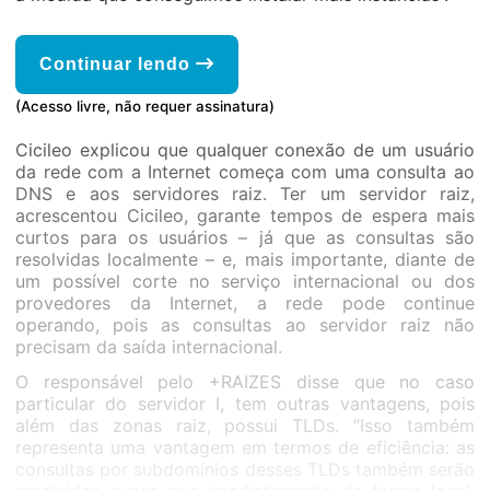
Continuar lendo
(Acesso livre, não requer assinatura)
Cicileo explicou que qualquer conexão de um usuário
da rede com a Internet começa com uma consulta ao
DNS e aos servidores raiz. Ter um servidor raiz,
acrescentou Cicileo, garante tempos de espera mais
curtos para os usuários – já que as consultas são
resolvidas localmente – e, mais importante, diante de
um possível corte no serviço internacional ou dos
provedores da Internet, a rede pode continue
operando, pois as consultas ao servidor raiz não
precisam da saída internacional.
O responsável pelo +RAIZES disse que no caso
particular do servidor I, tem outras vantagens, pois
além das zonas raiz, possui TLDs. “Isso também
representa uma vantagem em termos de eficiência: as
consultas por subdomínios desses TLDs também serão