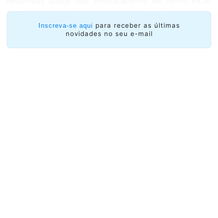
resolvidas quase que imediatamente de forma local,
economizando tempo na resolução do DNS”, culminou
afirmando o especialista.
para receber as últimas
Inscreva-se aqui
novidades no seu e-mail
31 interessados.
Na chamada do ano passado para a
instalação de cópias do I, apresentaram-se 31
organizações da região, portanto ainda o apoio a
outra instituição pode ser resolvido, além dos três
projetos já selecionados.