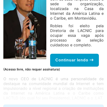
sede da organização,
localizada na Casa da
Internet da América Latina e
o Caribe, em Montevidéu.
Robles foi eleito pela
Diretoria de LACNIC para
ocupar essa vaga após
processo de seleção
cuidadoso e completo.
Continuar lendo
(Acesso livre, não requer assinatura)
O novo CEO de LACNIC é uma personalidade de
destaque na comunidade mundial da Internet e tem
impulsionado a nível regional a criação de instituições
da Internet na América Latina e o Caribe como
LACTLD (do qual foi seu Presidente), LACNIC e o .LAT.