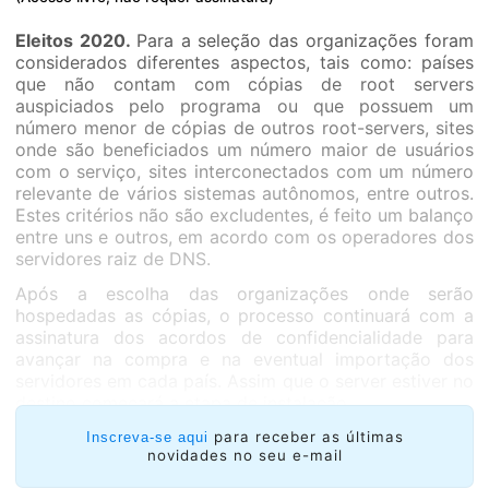
Eleitos 2020.
Para a seleção das organizações foram
considerados diferentes aspectos, tais como: países
que não contam com cópias de root servers
auspiciados pelo programa ou que possuem um
número menor de cópias de outros root-servers, sites
onde são beneficiados um número maior de usuários
com o serviço, sites interconectados com um número
relevante de vários sistemas autônomos, entre outros.
Estes critérios não são excludentes, é feito um balanço
entre uns e outros, em acordo com os operadores dos
servidores raiz de DNS.
Após a escolha das organizações onde serão
hospedadas as cópias, o processo continuará com a
assinatura dos acordos de confidencialidade para
avançar na compra e na eventual importação dos
servidores em cada país. Assim que o server estiver no
destino começará a etapa de instalação.
A instalação dos novos espelhos internos da zona raiz
para receber as últimas
Inscreva-se aqui
novidades no seu e-mail
do DNS na América Latina e no Caribe vai permitir
continuar melhorando os tempos de resposta (tempo