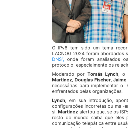
O IPv6 tem sido um tema recorr
LACNOG 2024 foram abordados seu
DNS”,
onde foram analisados os
protocolo, especialmente os rela
Moderado por
Tomás Lynch
, o 
Martínez, Douglas Fischer, Jaim
necessárias para implementar o 
enfrentados pelas organizações.
Lynch,
em sua introdução, apont
configurações incorretas ou mal-
si.
Martínez
alertou que, se os ISP
resto do mundo saiba que eles p
comunicação telepática entre usuá