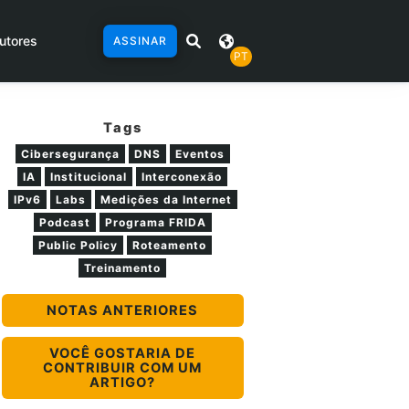
utores
ASSINAR
PT
Tags
Cibersegurança
DNS
Eventos
IA
Institucional
Interconexão
IPv6
Labs
Medições da Internet
Podcast
Programa FRIDA
Public Policy
Roteamento
Treinamento
NOTAS ANTERIORES
VOCÊ GOSTARIA DE
CONTRIBUIR COM UM
ARTIGO?