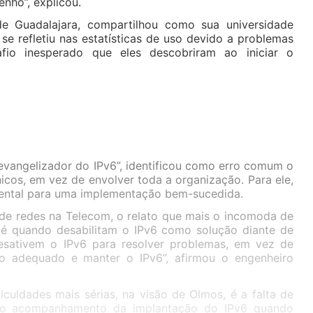
nho”, explicou.
e Guadalajara, compartilhou como sua universidade
se refletiu nas estatísticas de uso devido a problemas
fio inesperado que eles descobriram ao iniciar o
vangelizador do IPv6”, identificou como erro comum o
icos, em vez de envolver toda a organização. Para ele,
ental para uma implementação bem-sucedida.
 de redes na Telecom, o relato que mais o incomoda de
 é quando desabilitam o IPv6 como solução diante de
esativem o IPv6 para resolver problemas, em vez de
 adequado e manter o IPv6”, afirmou o engenheiro
iculdades mais sérias, na visão de Olmos, é a falta de
 o acompanhamento da implantação do IPv6 quando