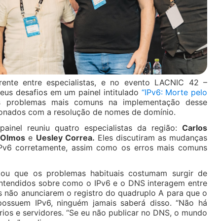
ente entre especialistas, e no evento LACNIC 42 –
s desafios em um painel intitulado
“IPv6: Morte pelo
 problemas mais comuns na implementação desse
cionados com a resolução de nomes de domínio.
painel reuniu quatro especialistas da região:
Carlos
e Olmos
e
Uesley Correa.
Eles discutiram as mudanças
IPv6 corretamente, assim como os erros mais comuns
ou que os problemas habituais costumam surgir de
entendidos sobre como o IPv6 e o DNS interagem entre
s não anunciarem o registro do quadruplo A para que o
ossuem IPv6, ninguém jamais saberá disso. “Não há
rios e servidores. “Se eu não publicar no DNS, o mundo