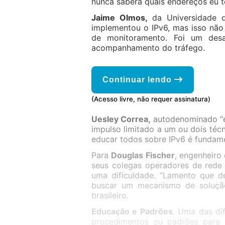
nunca saberá quais endereços eu te
Jaime Olmos,
da Universidade d
implementou o IPv6, mas isso não 
de monitoramento. Foi um desa
acompanhamento do tráfego.
Continuar lendo
(Acesso livre, não requer assinatura)
Uesley Correa,
autodenominado “e
impulso limitado a um ou dois técn
educar todos sobre IPv6 é fundam
Para
Douglas Fischer
, engenheiro
seus colegas operadores de rede
uma dificuldade. “Lamento que d
buscar um mecanismo de solução
brasileiro.
Educação e Padrões
. Uma das dif
procedimentos ou padrões para