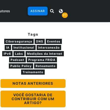
utores
ASSINAR
PT
Tags
Cibersegurança
DNS
Eventos
IA
Institucional
Interconexão
IPv6
Labs
Medições da Internet
Podcast
Programa FRIDA
Public Policy
Roteamento
Treinamento
NOTAS ANTERIORES
VOCÊ GOSTARIA DE
CONTRIBUIR COM UM
ARTIGO?