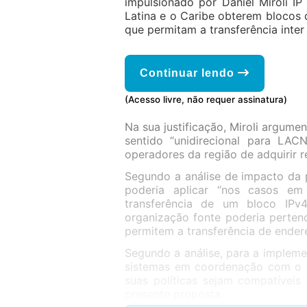
impulsionado por Daniel Miroli I
Latina e o Caribe obterem blocos 
que permitam a transferência inter 
Continuar lendo
(Acesso livre, não requer assinatura)
Na sua justificação, Miroli argumen
sentido “unidirecional para LA
operadores da região de adquirir 
Segundo a análise de impacto da 
poderia aplicar “nos casos em
transferência de um bloco IP
organização fonte poderia pertenc
permitem a transferência de ender
Segundo a análise, para a impleme
sistemas em coordenação com o R
suas políticas sejam compatíveis 
presente proposta.