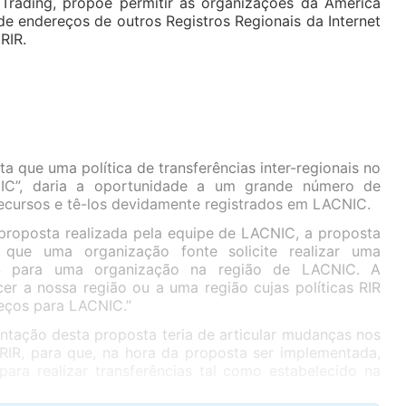
P Trading, propõe permitir às organizações da América
de endereços de outros Registros Regionais da Internet
RIR.
ta que uma política de transferências inter-regionais no
CNIC”, daria a oportunidade a um grande número de
recursos e tê-los devidamente registrados em LACNIC.
proposta realizada pela equipe de LACNIC, a proposta
 que uma organização fonte solicite realizar uma
v4 para uma organização na região de LACNIC. A
er a nossa região ou a uma região cujas políticas RIR
eços para LACNIC.”
ntação desta proposta teria de articular mudanças nos
IR, para que, na hora da proposta ser implementada,
para realizar transferências tal como estabelecido na